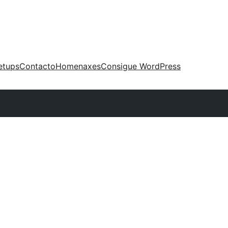
etups
Contacto
Homenaxes
Consigue WordPress