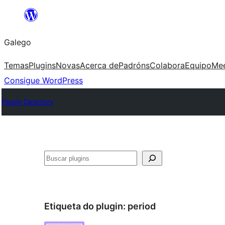
Saltar
ao
Galego
contido
Temas
Plugins
Novas
Acerca de
Padróns
Colabora
Equipo
Me
Consigue WordPress
Plugin Directory
Buscar
Etiqueta do plugin:
period