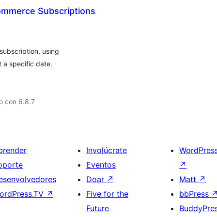
ommerce Subscriptions
 subscription, using
 a specific date.
o con 6.8.7
prender
Involúcrate
WordPres
oporte
Eventos
↗
esenvolvedores
Doar
↗
Matt
↗
ordPress.TV
↗
Five for the
bbPress
Future
BuddyPre