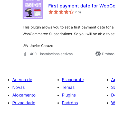
First payment date for WooC
valoracións
(10
)
totais
This plugin allows you to set a first payment date for a
WooCommerce Subscriptions. So you will be able to set
Javier Carazo
400+ instalacións activas
Probad
Acerca de
Escaparate
A
Novas
Temas
S
Aloxamento
Plugins
D
Privacidade
Padróns
W