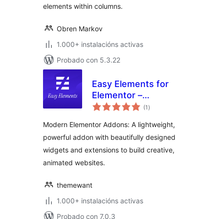
elements within columns.
Obren Markov
1.000+ instalacións activas
Probado con 5.3.22
Easy Elements for
Elementor –
valoracións
Addons & Website
(1
)
totais
Templates
Modern Elementor Addons: A lightweight,
powerful addon with beautifully designed
widgets and extensions to build creative,
animated websites.
themewant
1.000+ instalacións activas
Probado con 7.0.3