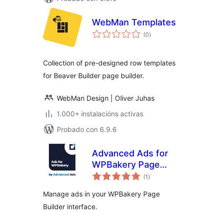
WebMan Templates
valoracións
(0
)
totais
Collection of pre-designed row templates
for Beaver Builder page builder.
WebMan Design | Oliver Juhas
1.000+ instalacións activas
Probado con 6.9.6
Advanced Ads for
WPBakery Page
valoracións
Builder
(1
)
totais
Manage ads in your WPBakery Page
Builder interface.