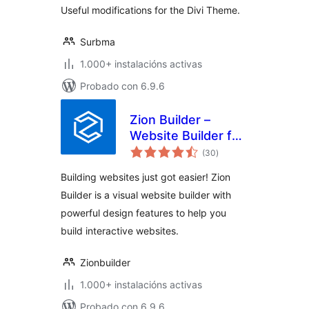
Useful modifications for the Divi Theme.
Surbma
1.000+ instalacións activas
Probado con 6.9.6
Zion Builder –
Website Builder for
valoracións
Speed & Creativity
(30
)
totais
Building websites just got easier! Zion
Builder is a visual website builder with
powerful design features to help you
build interactive websites.
Zionbuilder
1.000+ instalacións activas
Probado con 6.9.6