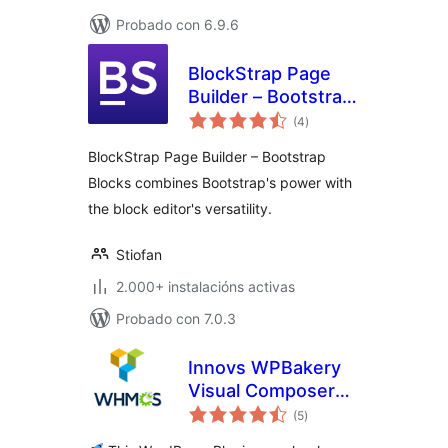
Probado con 6.9.6
BlockStrap Page
Builder – Bootstrap
valoracións
Blocks
(4
)
totais
BlockStrap Page Builder – Bootstrap
Blocks combines Bootstrap's power with
the block editor's versatility.
Stiofan
2.000+ instalacións activas
Probado con 7.0.3
Innovs WPBakery
Visual Composer
valoracións
WHMCS Elements
(5
)
totais