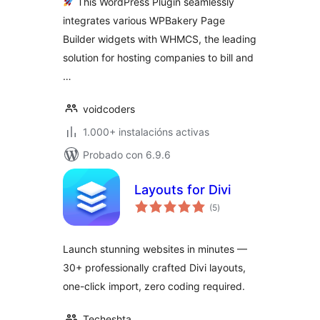
This WordPress Plugin seamlessly
integrates various WPBakery Page
Builder widgets with WHMCS, the leading
solution for hosting companies to bill and
…
voidcoders
1.000+ instalacións activas
Probado con 6.9.6
Layouts for Divi
valoracións
(5
)
totais
Launch stunning websites in minutes —
30+ professionally crafted Divi layouts,
one-click import, zero coding required.
Techeshta