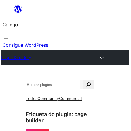
Saltar
ao
Galego
contido
Consigue WordPress
Plugin Directory
Buscar
Todos
Community
Commercial
Etiqueta do plugin:
page
builder