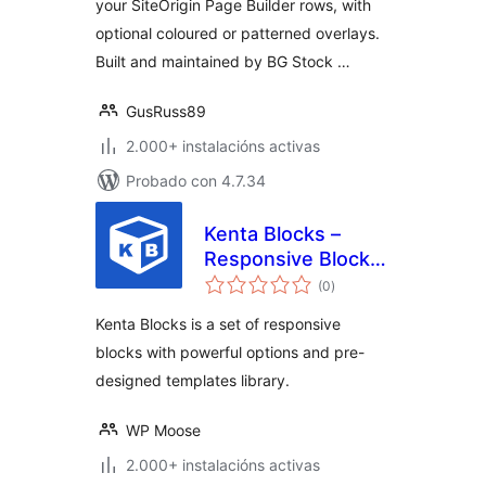
your SiteOrigin Page Builder rows, with
optional coloured or patterned overlays.
Built and maintained by BG Stock …
GusRuss89
2.000+ instalacións activas
Probado con 4.7.34
Kenta Blocks –
Responsive Blocks
valoracións
and block
(0
)
totais
templates library
Kenta Blocks is a set of responsive
blocks with powerful options and pre-
designed templates library.
WP Moose
2.000+ instalacións activas