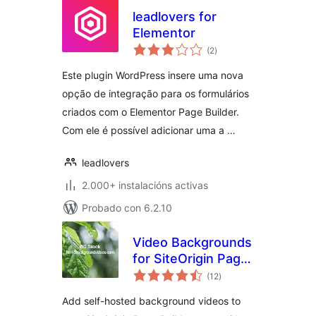
leadlovers for
Elementor
valoracións
(2
)
totais
Este plugin WordPress insere uma nova
opção de integração para os formulários
criados com o Elementor Page Builder.
Com ele é possível adicionar uma a …
leadlovers
2.000+ instalacións activas
Probado con 6.2.10
Video Backgrounds
for SiteOrigin Page
valoracións
Builder
(12
)
totais
Add self-hosted background videos to