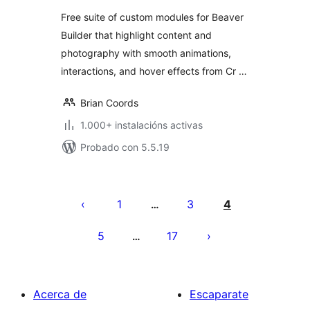
Free suite of custom modules for Beaver
Builder that highlight content and
photography with smooth animations,
interactions, and hover effects from Cr …
Brian Coords
1.000+ instalacións activas
Probado con 5.5.19
Paxinación
de
1
3
4
…
entradas
5
17
…
Acerca de
Escaparate