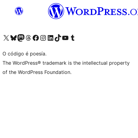
Visita la cuenta de X (anteriormente Twitter)
Visita a nosa conta de Bluesky
Visita a nosa conta de Mastodon
Visita a nosa conta de Threads
Visita a nosa páxina de Facebook
Visita a nosa conta de Instagram
Visita a nosa conta de LinkedIn
Visita a nosa conta de TikTok
Visita a nosa canle de YouTube
Visita a nosa conta de Tumblr
O código é poesía.
The WordPress® trademark is the intellectual property
of the WordPress Foundation.