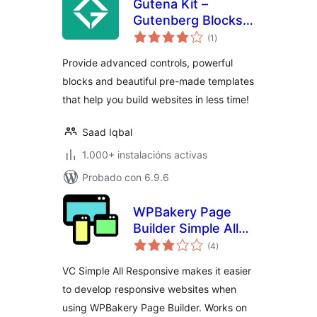
Gutena Kit –
Gutenberg Blocks
valoracións
and Templates
(1
)
totais
Provide advanced controls, powerful
blocks and beautiful pre-made templates
that help you build websites in less time!
Saad Iqbal
1.000+ instalacións activas
Probado con 6.9.6
WPBakery Page
Builder Simple All
valoracións
Responsive
(4
)
totais
VC Simple All Responsive makes it easier
to develop responsive websites when
using WPBakery Page Builder. Works on