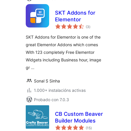
SKT Addons for
Elementor
valoracións
(3
)
totais
SKT Addons for Elementor is one of the
great Elementor Addons which comes
With 123 completely Free Elementor
Widgets including Business hour, image
gr …
Sonal S Sinha
1.000+ instalacións activas
Probado con 7.0.3
CB Custom Beaver
Builder Modules
valoracións
(15
)
totais