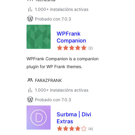
1.000+ instalacións activas
Probado con 7.0.3
WPFrank
Companion
valoracións
(2
)
totais
WPFrank Companion is a companion
plugin for WP Frank themes.
FARAZFRANK
1.000+ instalacións activas
Probado con 7.0.3
Surbma | Divi
Extras
valoracións
(4
)
totais