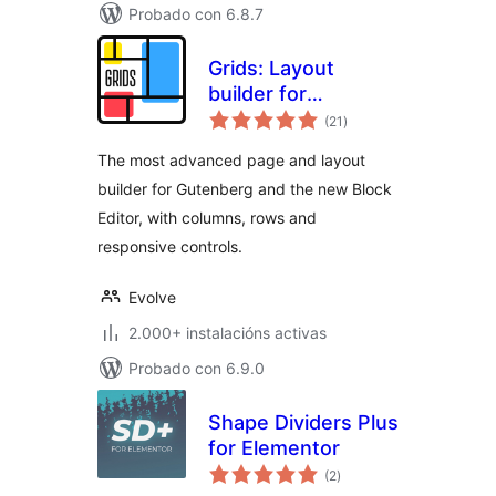
Probado con 6.8.7
Grids: Layout
builder for
valoracións
WordPress
(21
)
totais
The most advanced page and layout
builder for Gutenberg and the new Block
Editor, with columns, rows and
responsive controls.
Evolve
2.000+ instalacións activas
Probado con 6.9.0
Shape Dividers Plus
for Elementor
valoracións
(2
)
totais