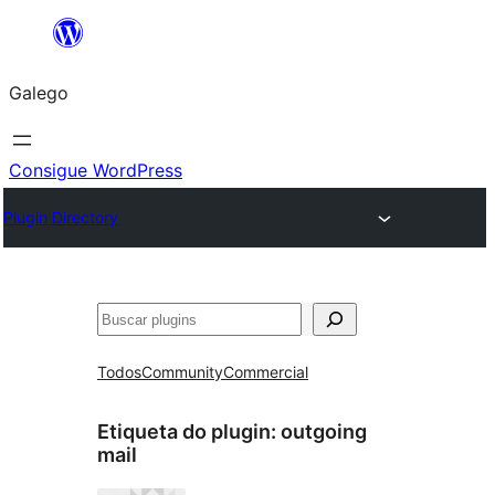
Saltar
ao
Galego
contido
Consigue WordPress
Plugin Directory
Buscar
Todos
Community
Commercial
Etiqueta do plugin:
outgoing
mail