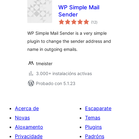
WP Simple Mail
Sender
valoracións
(12
)
totais
WP Simple Mail Sender is a very simple
plugin to change the sender address and
name in outgoing emails.
tmeister
3.000+ instalacións activas
Probado con 5.1.23
Acerca de
Escaparate
Novas
Temas
Aloxamento
Plugins
Privacidade
Padróns