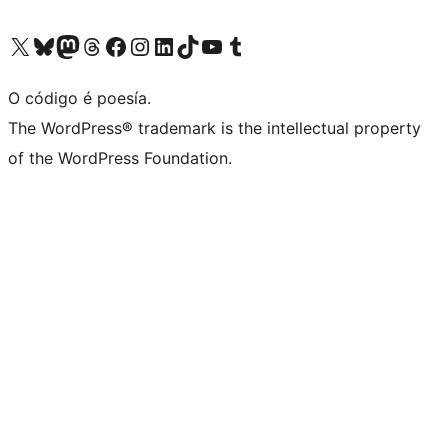
Visita la cuenta de X (anteriormente Twitter)
Visita a nosa conta de Bluesky
Visita a nosa conta de Mastodon
Visita a nosa conta de Threads
Visita a nosa páxina de Facebook
Visita a nosa conta de Instagram
Visita a nosa conta de LinkedIn
Visita a nosa conta de TikTok
Visita a nosa canle de YouTube
Visita a nosa conta de Tumblr
O código é poesía.
The WordPress® trademark is the intellectual property
of the WordPress Foundation.