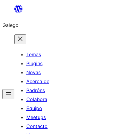
Saltar
ao
Galego
contido
Temas
Plugins
Novas
Acerca de
Padróns
Colabora
Equipo
Meetups
Contacto