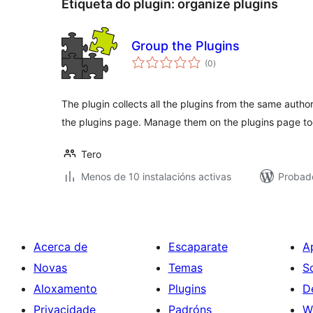
Etiqueta do plugin:
organize plugins
Group the Plugins
valoracións
(0
)
totais
The plugin collects all the plugins from the same auth
the plugins page. Manage them on the plugins page to
Tero
Menos de 10 instalacións activas
Probado
Acerca de
Escaparate
A
Novas
Temas
S
Aloxamento
Plugins
D
Privacidade
Padróns
W