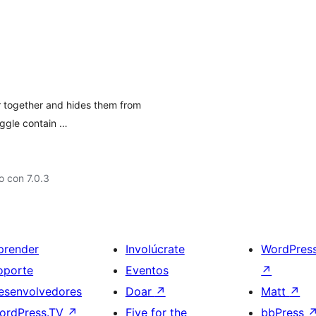
or together and hides them from
ggle contain …
 con 7.0.3
prender
Involúcrate
WordPres
oporte
Eventos
↗
esenvolvedores
Doar
↗
Matt
↗
ordPress.TV
↗
Five for the
bbPress