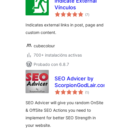
Indicate External
Vínculos
valoracións
(7
)
totais
Indicates external links in post, page and
custom content.
cubecolour
700+ instalacións activas
Probado con 6.8.7
SEO Advicer by
ScorpionGodLair.com
valoracións
(1
)
totais
SEO Advicer will give you random OnSite
& OffSite SEO Actions you need to
implement for better SEO Strength in
your website.