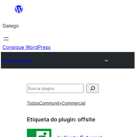
Saltar
ao
Galego
contido
Consigue WordPress
Plugin Directory
Buscar
Todos
Community
Commercial
Etiqueta do plugin:
offsite