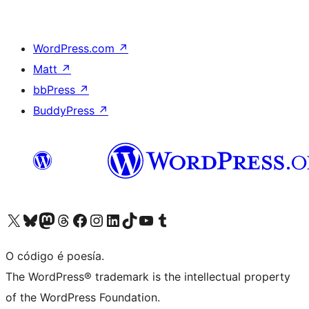
WordPress.com
↗
Matt
↗
bbPress
↗
BuddyPress
↗
Visita la cuenta de X (anteriormente Twitter)
Visita a nosa conta de Bluesky
Visita a nosa conta de Mastodon
Visita a nosa conta de Threads
Visita a nosa páxina de Facebook
Visita a nosa conta de Instagram
Visita a nosa conta de LinkedIn
Visita a nosa conta de TikTok
Visita a nosa canle de YouTube
Visita a nosa conta de Tumblr
O código é poesía.
The WordPress® trademark is the intellectual property
of the WordPress Foundation.