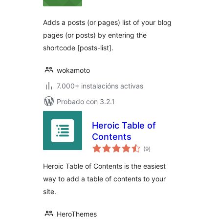
Adds a posts (or pages) list of your blog
pages (or posts) by entering the
shortcode [posts-list].
wokamoto
7.000+ instalacións activas
Probado con 3.2.1
Heroic Table of
Contents
valoracións
(9
)
totais
Heroic Table of Contents is the easiest
way to add a table of contents to your
site.
HeroThemes