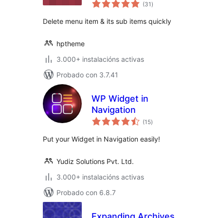
valoracións
(31
)
totais
Delete menu item & its sub items quickly
hptheme
3.000+ instalacións activas
Probado con 3.7.41
WP Widget in
Navigation
valoracións
(15
)
totais
Put your Widget in Navigation easily!
Yudiz Solutions Pvt. Ltd.
3.000+ instalacións activas
Probado con 6.8.7
Expanding Archives