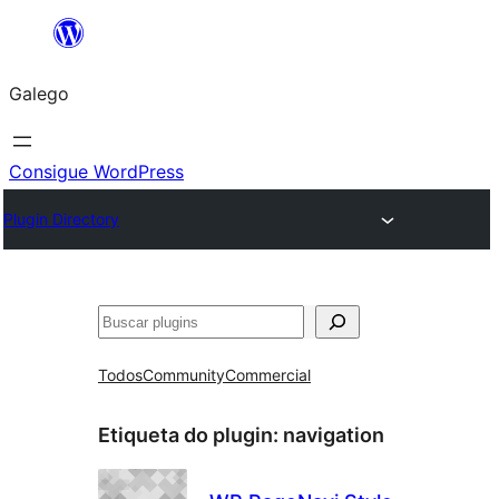
Saltar
ao
Galego
contido
Consigue WordPress
Plugin Directory
Buscar
Todos
Community
Commercial
Etiqueta do plugin:
navigation