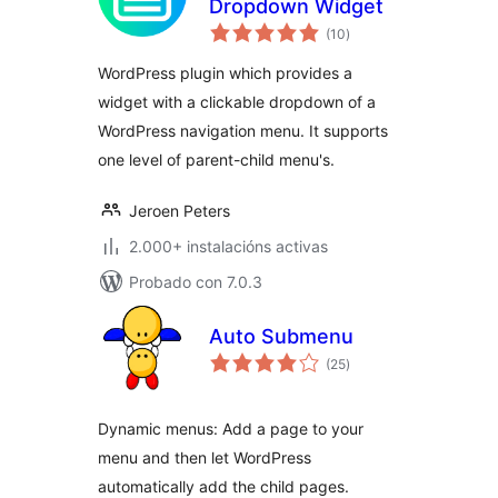
Dropdown Widget
valoracións
(10
)
totais
WordPress plugin which provides a
widget with a clickable dropdown of a
WordPress navigation menu. It supports
one level of parent-child menu's.
Jeroen Peters
2.000+ instalacións activas
Probado con 7.0.3
Auto Submenu
valoracións
(25
)
totais
Dynamic menus: Add a page to your
menu and then let WordPress
automatically add the child pages.