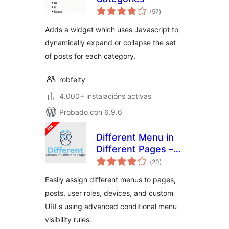
valoracións
(57
)
totais
Adds a widget which uses Javascript to
dynamically expand or collapse the set
of posts for each category.
robfelty
4.000+ instalacións activas
Probado con 6.9.6
Different Menu in
Different Pages –
valoracións
Conditional Menu
(20
)
totais
Easily assign different menus to pages,
posts, user roles, devices, and custom
URLs using advanced conditional menu
visibility rules.