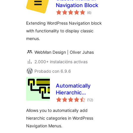
Navigation Block
valoracións
(6
)
totais
Extending WordPress Navigation block
with functionality to display classic
menus.
WebMan Design | Oliver Juhas
2.000+ instalacións activas
Probado con 6.9.6
Automatically
Hierarchic
valoracións
Categories in Menu
(12
)
totais
Allows you to automatically add
hierarchic categories in WordPress
Navigation Menus.