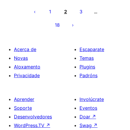
Paxinación
de
1
2
3
…
entradas
18
Acerca de
Escaparate
Novas
Temas
Aloxamento
Plugins
Privacidade
Padróns
Aprender
Involúcrate
Soporte
Eventos
Desenvolvedores
Doar
↗
WordPress.TV
↗
Swag
↗