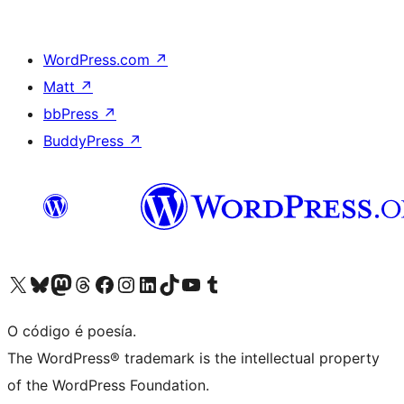
WordPress.com
↗
Matt
↗
bbPress
↗
BuddyPress
↗
Visita la cuenta de X (anteriormente Twitter)
Visita a nosa conta de Bluesky
Visita a nosa conta de Mastodon
Visita a nosa conta de Threads
Visita a nosa páxina de Facebook
Visita a nosa conta de Instagram
Visita a nosa conta de LinkedIn
Visita a nosa conta de TikTok
Visita a nosa canle de YouTube
Visita a nosa conta de Tumblr
O código é poesía.
The WordPress® trademark is the intellectual property
of the WordPress Foundation.