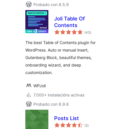
Probado con 6.5.9
Joli Table Of
Contents
valoracións
(43
)
totais
The best Table of Contents plugin for
WordPress. Auto or manual insert,
Gutenberg Block, beautiful themes,
onboarding wizard, and deep
customization.
WPJoli
7.000+ instalacións activas
Probado con 6.9.6
Posts List
valoracións
(2
)
totais