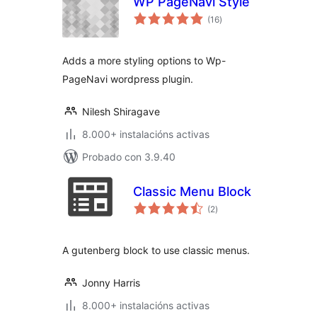
WP PageNavi Style
valoracións
(16
)
totais
Adds a more styling options to Wp-
PageNavi wordpress plugin.
Nilesh Shiragave
8.000+ instalacións activas
Probado con 3.9.40
Classic Menu Block
valoracións
(2
)
totais
A gutenberg block to use classic menus.
Jonny Harris
8.000+ instalacións activas