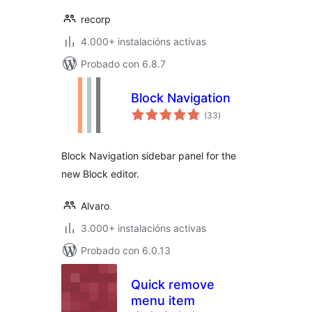
recorp
4.000+ instalacións activas
Probado con 6.8.7
Block Navigation
valoracións
(33
)
totais
Block Navigation sidebar panel for the
new Block editor.
Alvaro
3.000+ instalacións activas
Probado con 6.0.13
Quick remove
menu item