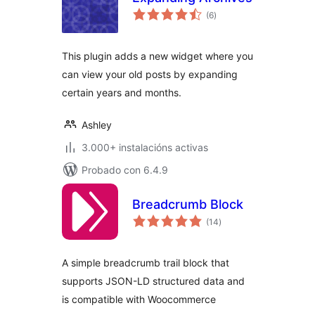
valoracións
(6
)
totais
This plugin adds a new widget where you
can view your old posts by expanding
certain years and months.
Ashley
3.000+ instalacións activas
Probado con 6.4.9
Breadcrumb Block
valoracións
(14
)
totais
A simple breadcrumb trail block that
supports JSON-LD structured data and
is compatible with Woocommerce