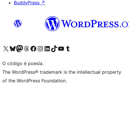
BuddyPress
↗
Visita la cuenta de X (anteriormente Twitter)
Visita a nosa conta de Bluesky
Visita a nosa conta de Mastodon
Visita a nosa conta de Threads
Visita a nosa páxina de Facebook
Visita a nosa conta de Instagram
Visita a nosa conta de LinkedIn
Visita a nosa conta de TikTok
Visita a nosa canle de YouTube
Visita a nosa conta de Tumblr
O código é poesía.
The WordPress® trademark is the intellectual property
of the WordPress Foundation.