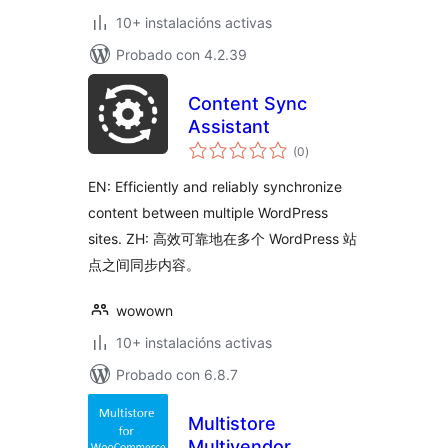
10+ instalacións activas
Probado con 4.2.39
Content Sync
Assistant
valoracións
(0
)
totais
EN: Efficiently and reliably synchronize
content between multiple WordPress
sites. ZH: 高效可靠地在多个 WordPress 站
点之间同步内容。
wowown
10+ instalacións activas
Probado con 6.8.7
Multistore
Multivendor