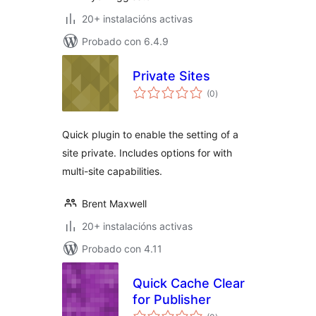
20+ instalacións activas
Probado con 6.4.9
Private Sites
valoracións
(0
)
totais
Quick plugin to enable the setting of a
site private. Includes options for with
multi-site capabilities.
Brent Maxwell
20+ instalacións activas
Probado con 4.11
Quick Cache Clear
for Publisher
valoracións