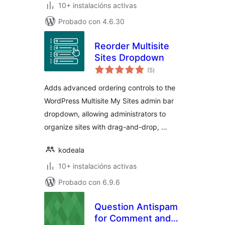
10+ instalacións activas
Probado con 4.6.30
Reorder Multisite
Sites Dropdown
valoracións
(5
)
totais
Adds advanced ordering controls to the
WordPress Multisite My Sites admin bar
dropdown, allowing administrators to
organize sites with drag-and-drop, …
kodeala
10+ instalacións activas
Probado con 6.9.6
Question Antispam
for Comment and