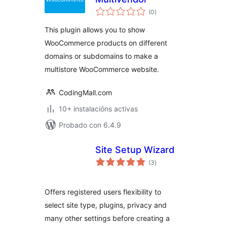
valoracións
(0
)
totais
This plugin allows you to show
WooCommerce products on different
domains or subdomains to make a
multistore WooCommerce website.
CodingMall.com
10+ instalacións activas
Probado con 6.4.9
Site Setup Wizard
valoracións
(3
)
totais
Offers registered users flexibility to
select site type, plugins, privacy and
many other settings before creating a