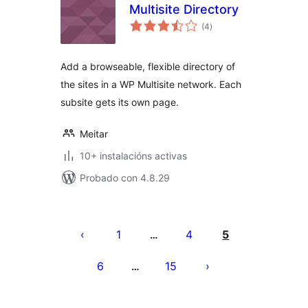
Multisite Directory
valoracións
(4
)
totais
Add a browseable, flexible directory of
the sites in a WP Multisite network. Each
subsite gets its own page.
Meitar
10+ instalacións activas
Probado con 4.8.29
Paxinación
de
1
4
5
…
entradas
6
15
…