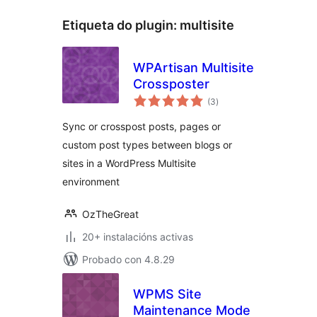
Etiqueta do plugin:
multisite
WPArtisan Multisite
Crossposter
valoracións
(3
)
totais
Sync or crosspost posts, pages or
custom post types between blogs or
sites in a WordPress Multisite
environment
OzTheGreat
20+ instalacións activas
Probado con 4.8.29
WPMS Site
Maintenance Mode