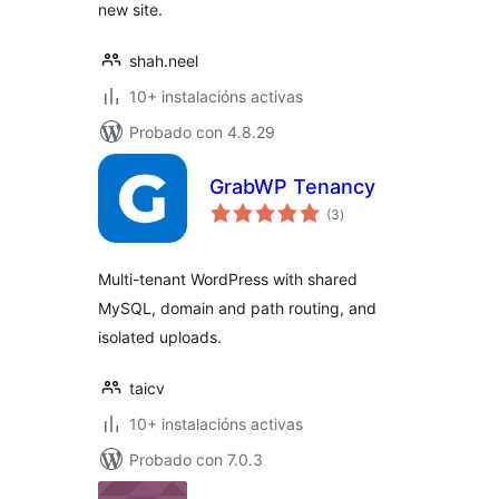
new site.
shah.neel
10+ instalacións activas
Probado con 4.8.29
GrabWP Tenancy
valoracións
(3
)
totais
Multi-tenant WordPress with shared
MySQL, domain and path routing, and
isolated uploads.
taicv
10+ instalacións activas
Probado con 7.0.3