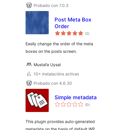
Probado con 7.0.3
Post Meta Box
Order
valoracións
(2
)
totais
Easily change the order of the meta
boxes on the posts screen.
Mustafa Uysal
10+ instalacións activas
Probado con 4.6.30
Simple metadata
valoracións
(0
)
totais
This plugin provides auto-generated
metadata on the basis of default WP