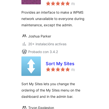
valoracións
(1
)
totais
Provides an interface to make a WPMS
network unavailable to everyone during
maintenance, except the admin.
Joshua Parker
20+ instalacións activas
Probado con 3.4.2
Sort My Sites
valoracións
(1
)
totais
Sort My Sites lets you change the
ordering of the My Sites menu on the
dashboard and in the admin bar.
Tryon Eggleston