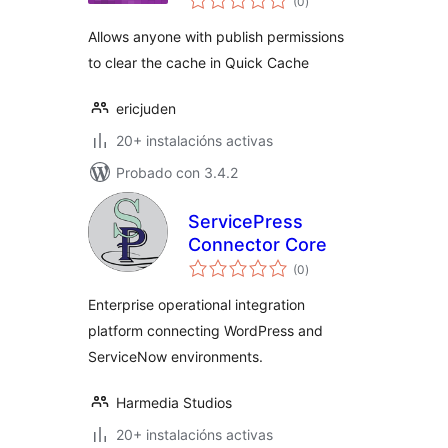
(0
)
totais
Allows anyone with publish permissions
to clear the cache in Quick Cache
ericjuden
20+ instalacións activas
Probado con 3.4.2
ServicePress
Connector Core
valoracións
(0
)
totais
Enterprise operational integration
platform connecting WordPress and
ServiceNow environments.
Harmedia Studios
20+ instalacións activas