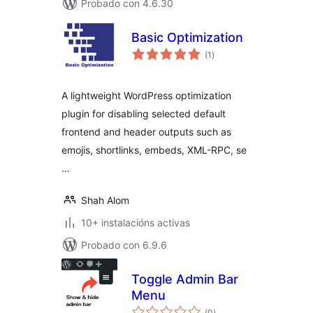
Probado con 4.6.30
Basic Optimization
valoracións
(1
)
totais
A lightweight WordPress optimization
plugin for disabling selected default
frontend and header outputs such as
emojis, shortlinks, embeds, XML-RPC, se
…
Shah Alom
10+ instalacións activas
Probado con 6.9.6
Toggle Admin Bar
Menu
valoracións
(0
)