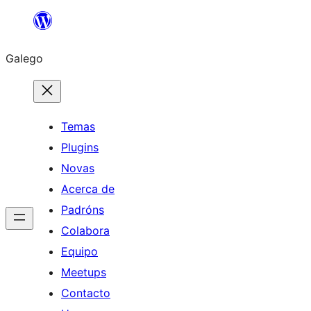
Saltar
ao
Galego
contido
Temas
Plugins
Novas
Acerca de
Padróns
Colabora
Equipo
Meetups
Contacto