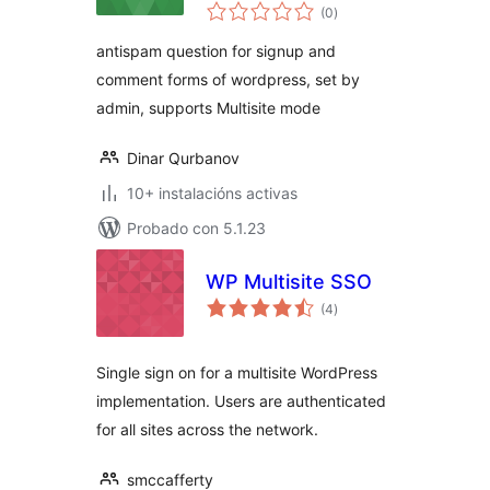
valoracións
Signup
(0
)
totais
antispam question for signup and
comment forms of wordpress, set by
admin, supports Multisite mode
Dinar Qurbanov
10+ instalacións activas
Probado con 5.1.23
WP Multisite SSO
valoracións
(4
)
totais
Single sign on for a multisite WordPress
implementation. Users are authenticated
for all sites across the network.
smccafferty