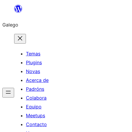
Saltar
ao
Galego
contido
Temas
Plugins
Novas
Acerca de
Padróns
Colabora
Equipo
Meetups
Contacto