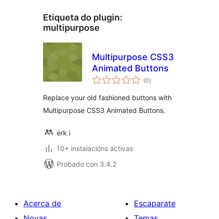
Etiqueta do plugin:
multipurpose
Multipurpose CSS3
Animated Buttons
valoracións
(0
)
totais
Replace your old fashioned buttons with
Multipurpose CSS3 Animated Buttons.
erk i
10+ instalacións activas
Probado con 3.4.2
Acerca de
Escaparate
Novas
Temas