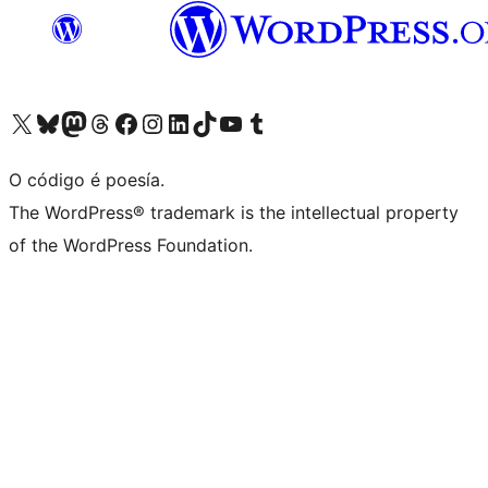
Visita la cuenta de X (anteriormente Twitter)
Visita a nosa conta de Bluesky
Visita a nosa conta de Mastodon
Visita a nosa conta de Threads
Visita a nosa páxina de Facebook
Visita a nosa conta de Instagram
Visita a nosa conta de LinkedIn
Visita a nosa conta de TikTok
Visita a nosa canle de YouTube
Visita a nosa conta de Tumblr
O código é poesía.
The WordPress® trademark is the intellectual property
of the WordPress Foundation.