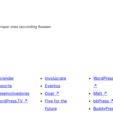
 proper ones (according Russian
prender
Involúcrate
WordPres
oporte
Eventos
↗
esenvolvedores
Doar
↗
Matt
↗
ordPress.TV
↗
Five for the
bbPress
Future
BuddyPre