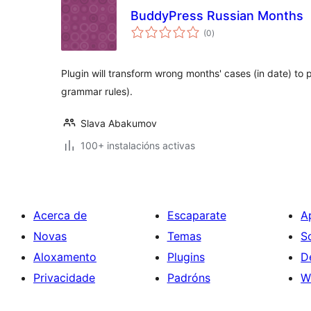
BuddyPress Russian Months
valoracións
(0
)
totais
Plugin will transform wrong months' cases (in date) to
grammar rules).
Slava Abakumov
100+ instalacións activas
Acerca de
Escaparate
A
Novas
Temas
S
Aloxamento
Plugins
D
Privacidade
Padróns
W