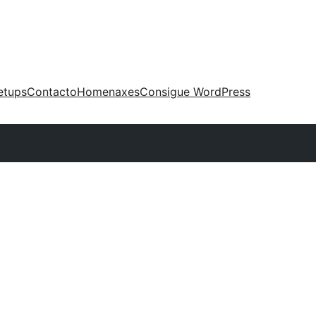
etups
Contacto
Homenaxes
Consigue WordPress