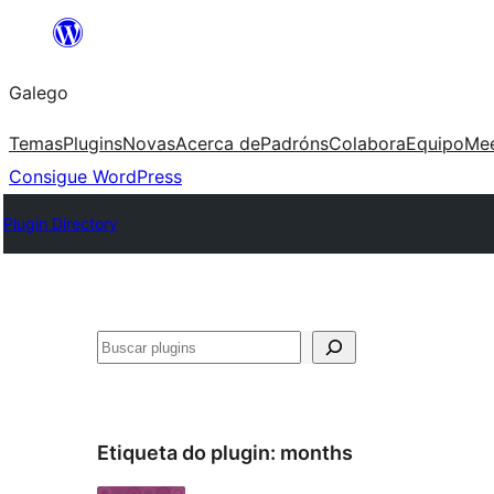
Saltar
ao
Galego
contido
Temas
Plugins
Novas
Acerca de
Padróns
Colabora
Equipo
Me
Consigue WordPress
Plugin Directory
Buscar
Etiqueta do plugin:
months