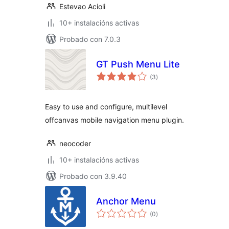
Estevao Acioli
10+ instalacións activas
Probado con 7.0.3
GT Push Menu Lite
valoracións
(3
)
totais
Easy to use and configure, multilevel
offcanvas mobile navigation menu plugin.
neocoder
10+ instalacións activas
Probado con 3.9.40
Anchor Menu
valoracións
(0
)
totais