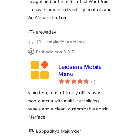
navigation bar for mobile-first WordPress
sites with advanced visibility controls and
WebView detection.
arewadev
20+ instalacións activas
Probado con 6.9.6
Leidsens Mobile
Menu
valoracións
(1
)
totais
A modern, touch-friendly off-canvas
mobile menu with multi-level sliding
panels and a clean, customizable admin
interface.
Bappaditya Majumder