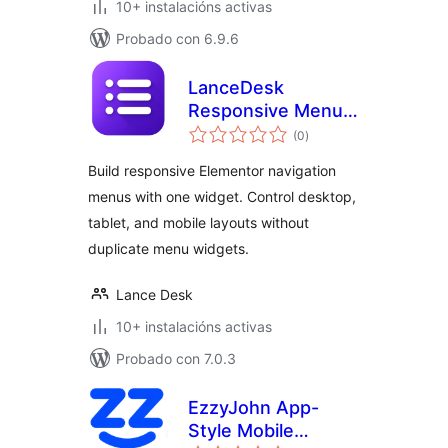
10+ instalacións activas
Probado con 6.9.6
LanceDesk
Responsive Menu
valoracións
for Elementor
(0
)
totais
Build responsive Elementor navigation
menus with one widget. Control desktop,
tablet, and mobile layouts without
duplicate menu widgets.
Lance Desk
10+ instalacións activas
Probado con 7.0.3
EzzyJohn App-
Style Mobile