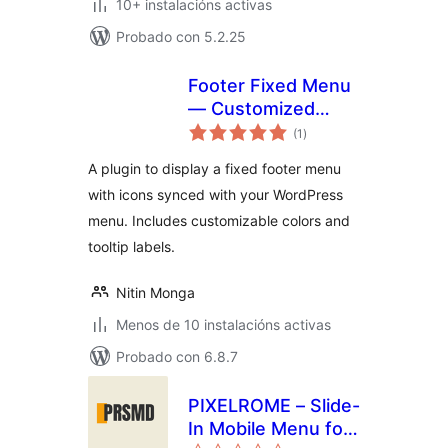
10+ instalacións activas
Probado con 5.2.25
Footer Fixed Menu
— Customized
valoracións
Bottom Navigation
(1
)
totais
A plugin to display a fixed footer menu
with icons synced with your WordPress
menu. Includes customizable colors and
tooltip labels.
Nitin Monga
Menos de 10 instalacións activas
Probado con 6.8.7
PIXELROME – Slide-
In Mobile Menu for
valoracións