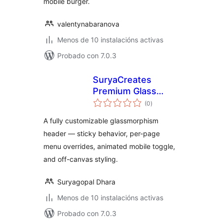
mobile burger.
valentynabaranova
Menos de 10 instalacións activas
Probado con 7.0.3
SuryaCreates
Premium Glass
valoracións
Header
(0
)
totais
A fully customizable glassmorphism
header — sticky behavior, per-page
menu overrides, animated mobile toggle,
and off-canvas styling.
Suryagopal Dhara
Menos de 10 instalacións activas
Probado con 7.0.3