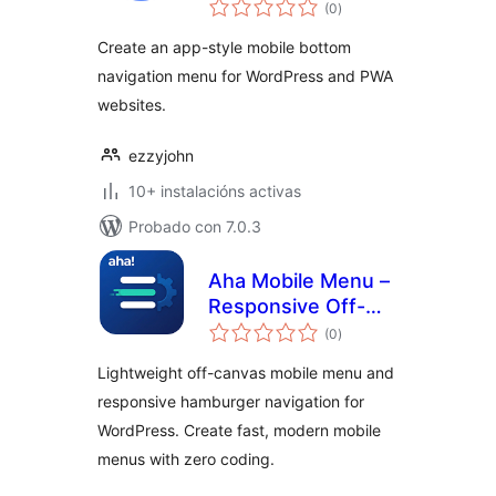
valoracións
Navigation
(0
)
totais
Create an app-style mobile bottom
navigation menu for WordPress and PWA
websites.
ezzyjohn
10+ instalacións activas
Probado con 7.0.3
Aha Mobile Menu –
Responsive Off-
valoracións
Canvas Mobile
(0
)
totais
Menu & Hamburger
Lightweight off-canvas mobile menu and
Navigation
responsive hamburger navigation for
WordPress. Create fast, modern mobile
menus with zero coding.