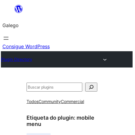
Saltar
ao
Galego
contido
Consigue WordPress
Plugin Directory
Buscar
Todos
Community
Commercial
Etiqueta do plugin:
mobile
menu