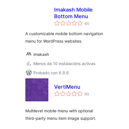
Imakash Mobile
Bottom Menu
valoracións
(0
)
totais
A customizable mobile bottom navigation
menu for WordPress websites.
imakash
Menos de 10 instalacións activas
Probado con 6.9.6
VertiMenu
valoracións
(0
)
totais
Multilevel mobile menu with optional
third-party menu item image support.