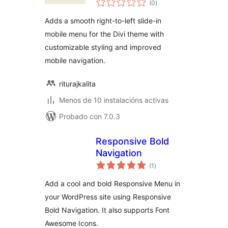
Divi
(0
)
totais
Adds a smooth right-to-left slide-in
mobile menu for the Divi theme with
customizable styling and improved
mobile navigation.
riturajkalita
Menos de 10 instalacións activas
Probado con 7.0.3
Responsive Bold
Navigation
valoracións
(1
)
totais
Add a cool and bold Responsive Menu in
your WordPress site using Responsive
Bold Navigation. It also supports Font
Awesome Icons.