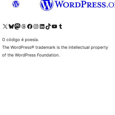
Visita la cuenta de X (anteriormente Twitter)
Visita a nosa conta de Bluesky
Visita a nosa conta de Mastodon
Visita a nosa conta de Threads
Visita a nosa páxina de Facebook
Visita a nosa conta de Instagram
Visita a nosa conta de LinkedIn
Visita a nosa conta de TikTok
Visita a nosa canle de YouTube
Visita a nosa conta de Tumblr
O código é poesía.
The WordPress® trademark is the intellectual property
of the WordPress Foundation.