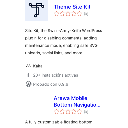
Theme Site Kit
valoracións
(0
)
totais
Site Kit, the Swiss-Army-Knife WordPress
plugin for disabling comments, adding
maintenance mode, enabling safe SVG
uploads, social links, and more.
Kaira
20+ instalacións activas
Probado con 6.9.6
Arewa Mobile
Bottom Navigation
valoracións
Bar
(0
)
totais
A fully customizable floating bottom