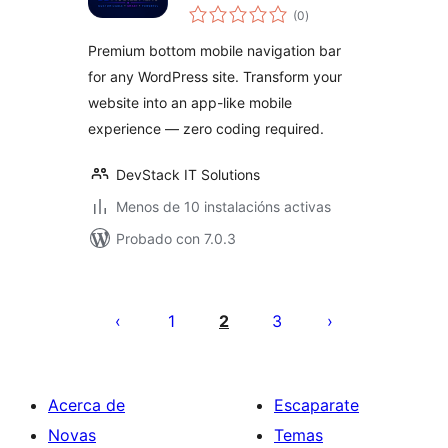
valoracións
Bottom Navigation
(0
)
totais
Bar
Premium bottom mobile navigation bar
for any WordPress site. Transform your
website into an app-like mobile
experience — zero coding required.
DevStack IT Solutions
Menos de 10 instalacións activas
Probado con 7.0.3
Paxinación
de
1
2
3
entradas
Acerca de
Escaparate
Novas
Temas