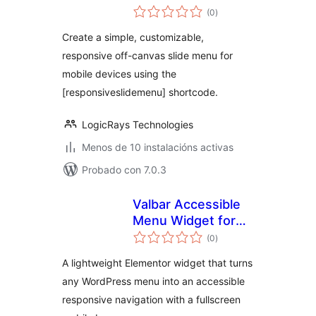
valoracións
(0
)
totais
Create a simple, customizable,
responsive off-canvas slide menu for
mobile devices using the
[responsiveslidemenu] shortcode.
LogicRays Technologies
Menos de 10 instalacións activas
Probado con 7.0.3
Valbar Accessible
Menu Widget for
valoracións
Elementor
(0
)
totais
A lightweight Elementor widget that turns
any WordPress menu into an accessible
responsive navigation with a fullscreen