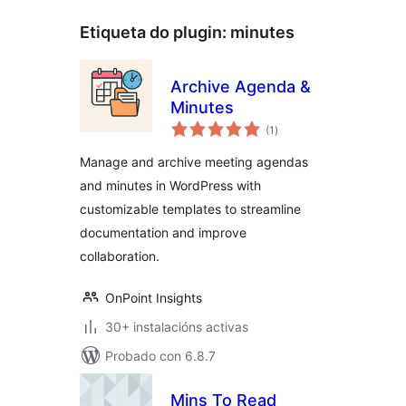
Etiqueta do plugin:
minutes
Archive Agenda &
Minutes
valoracións
(1
)
totais
Manage and archive meeting agendas
and minutes in WordPress with
customizable templates to streamline
documentation and improve
collaboration.
OnPoint Insights
30+ instalacións activas
Probado con 6.8.7
Mins To Read