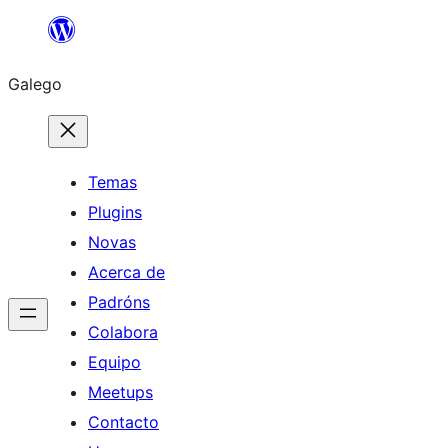
Saltar
ao
Galego
contido
Temas
Plugins
Novas
Acerca de
Padróns
Colabora
Equipo
Meetups
Contacto