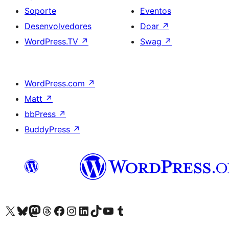
Soporte
Eventos
Desenvolvedores
Doar
↗
WordPress.TV
↗
Swag
↗
WordPress.com
↗
Matt
↗
bbPress
↗
BuddyPress
↗
Visita la cuenta de X (anteriormente Twitter)
Visita a nosa conta de Bluesky
Visita a nosa conta de Mastodon
Visita a nosa conta de Threads
Visita a nosa páxina de Facebook
Visita a nosa conta de Instagram
Visita a nosa conta de LinkedIn
Visita a nosa conta de TikTok
Visita a nosa canle de YouTube
Visita a nosa conta de Tumblr