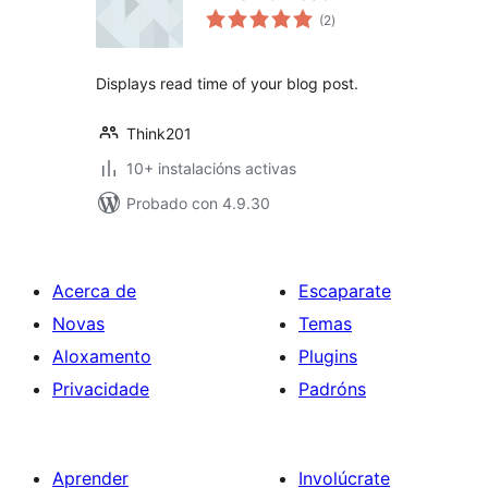
valoracións
(2
)
totais
Displays read time of your blog post.
Think201
10+ instalacións activas
Probado con 4.9.30
Acerca de
Escaparate
Novas
Temas
Aloxamento
Plugins
Privacidade
Padróns
Aprender
Involúcrate