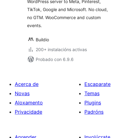
WordPress server to Meta, Pinterest,
WooCommerce
TikTok, Google and Microsoft. No cloud,
no GTM. WooCommerce and custom
events.
Buildio
200+ instalacións activas
Probado con 6.9.6
Acerca de
Escaparate
Novas
Temas
Aloxamento
Plugins
Privacidade
Padróns
Aprender
Involúcrate