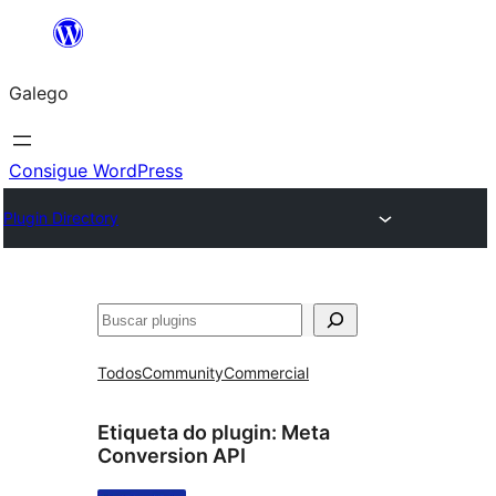
Saltar
ao
Galego
contido
Consigue WordPress
Plugin Directory
Buscar
Todos
Community
Commercial
Etiqueta do plugin:
Meta
Conversion API