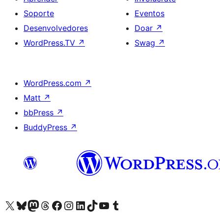
Soporte
Eventos
Desenvolvedores
Doar
↗
WordPress.TV
↗
Swag
↗
WordPress.com
↗
Matt
↗
bbPress
↗
BuddyPress
↗
Visita la cuenta de X (anteriormente Twitter)
Visita a nosa conta de Bluesky
Visita a nosa conta de Mastodon
Visita a nosa conta de Threads
Visita a nosa páxina de Facebook
Visita a nosa conta de Instagram
Visita a nosa conta de LinkedIn
Visita a nosa conta de TikTok
Visita a nosa canle de YouTube
Visita a nosa conta de Tumblr