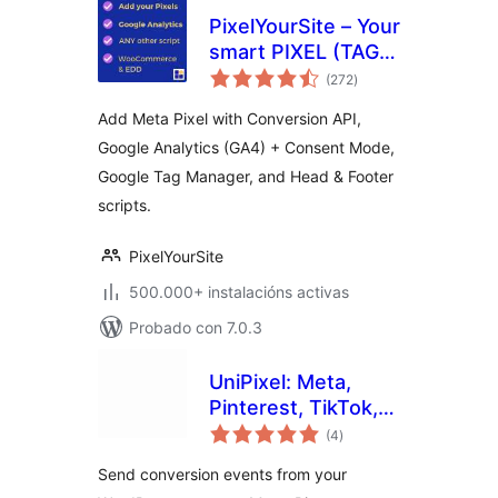
PixelYourSite – Your
smart PIXEL (TAG)
valoracións
& API Manager
(272
)
totais
Add Meta Pixel with Conversion API,
Google Analytics (GA4) + Consent Mode,
Google Tag Manager, and Head & Footer
scripts.
PixelYourSite
500.000+ instalacións activas
Probado con 7.0.3
UniPixel: Meta,
Pinterest, TikTok,
valoracións
Google & Microsoft
(4
)
totais
Server-Side
Send conversion events from your
Tracking for