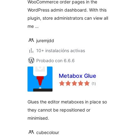
WooCommerce order pages in the
WordPress admin dashboard. With this
plugin, store administrators can view all
me …
juremjdd
10+ instalacións activas
Probado con 6.6.6
Metabox Glue
valoracións
(1
)
totais
Glues the editor metaboxes in place so
they cannot be repositioned or
minimised.
cubecolour