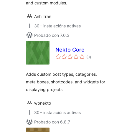
and custom modules.
Anh Tran
30+ instalacións activas
Probado con 7.0.3
Nekto Core
valoracións
(0
)
totais
Adds custom post types, categories,
meta boxes, shortcodes, and widgets for
displaying projects.
wpnekto
30+ instalacións activas
Probado con 6.8.7