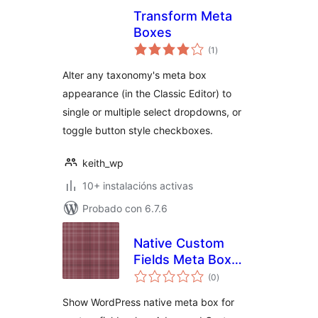
Transform Meta
Boxes
valoracións
(1
)
totais
Alter any taxonomy's meta box
appearance (in the Classic Editor) to
single or multiple select dropdowns, or
toggle button style checkboxes.
keith_wp
10+ instalacións activas
Probado con 6.7.6
Native Custom
Fields Meta Box
valoracións
and ACF
(0
)
totais
Show WordPress native meta box for