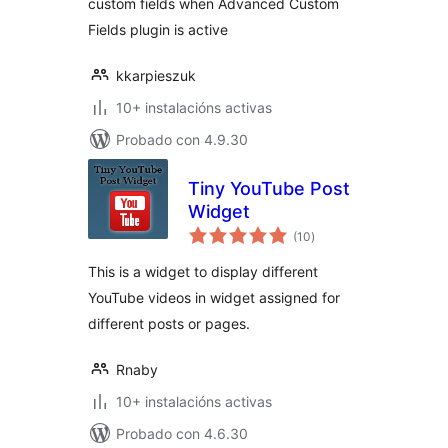
custom fields when Advanced Custom
Fields plugin is active
kkarpieszuk
10+ instalacións activas
Probado con 4.9.30
Tiny YouTube Post
Widget
valoracións
(10
)
totais
This is a widget to display different
YouTube videos in widget assigned for
different posts or pages.
Rnaby
10+ instalacións activas
Probado con 4.6.30