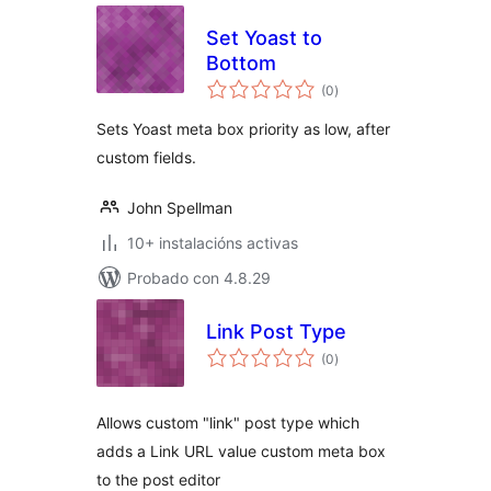
Set Yoast to
Bottom
valoracións
(0
)
totais
Sets Yoast meta box priority as low, after
custom fields.
John Spellman
10+ instalacións activas
Probado con 4.8.29
Link Post Type
valoracións
(0
)
totais
Allows custom "link" post type which
adds a Link URL value custom meta box
to the post editor