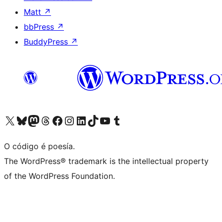
Matt
↗
bbPress
↗
BuddyPress
↗
Visita la cuenta de X (anteriormente Twitter)
Visita a nosa conta de Bluesky
Visita a nosa conta de Mastodon
Visita a nosa conta de Threads
Visita a nosa páxina de Facebook
Visita a nosa conta de Instagram
Visita a nosa conta de LinkedIn
Visita a nosa conta de TikTok
Visita a nosa canle de YouTube
Visita a nosa conta de Tumblr
O código é poesía.
The WordPress® trademark is the intellectual property
of the WordPress Foundation.