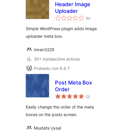
Header Image
Uploader
valoracións
(0
)
totais
Simple WordPress plugin adds image
uploader meta box.
imran3229
20+ instalacións activas
Probado con 6.8.7
Post Meta Box
Order
valoracións
(2
)
totais
Easily change the order of the meta
boxes on the posts screen.
Mustafa Uysal