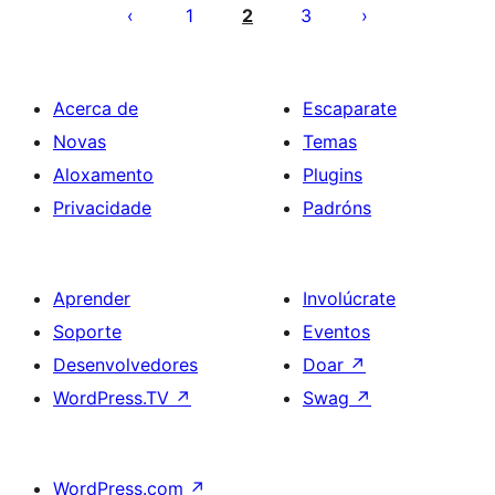
de
1
2
3
entradas
Acerca de
Escaparate
Novas
Temas
Aloxamento
Plugins
Privacidade
Padróns
Aprender
Involúcrate
Soporte
Eventos
Desenvolvedores
Doar
↗
WordPress.TV
↗
Swag
↗
WordPress.com
↗