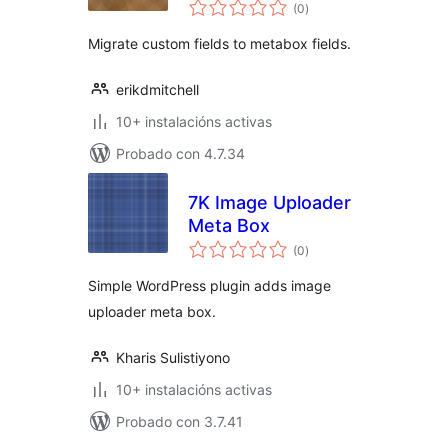
valoracións
(0
)
totais
Migrate custom fields to metabox fields.
erikdmitchell
10+ instalacións activas
Probado con 4.7.34
7K Image Uploader
Meta Box
valoracións
(0
)
totais
Simple WordPress plugin adds image
uploader meta box.
Kharis Sulistiyono
10+ instalacións activas
Probado con 3.7.41