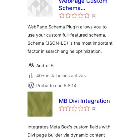
WebPage Custom
Schema
valoracións
(Schema.org
(0
)
totais
JSON-LD)
WebPage Schema Plugin allows you to
use your custom full-featured schema.
Schema (JSON-LD) is the most important
factor in search engine optimization.
Andrei F.
40+ instalacións activas
Probado con 5.8.14
MB Divi Integration
valoracións
(0
)
totais
Integrates Meta Box's custom fields with
Divi page builder via dynamic content