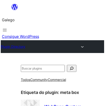
Saltar
ao
Galego
contido
Consigue WordPress
Plugin Directory
Buscar
Todos
Community
Commercial
Etiqueta do plugin:
meta box