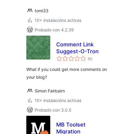
tomi33
10+ instalacións activas
Probado con 4.2.39
Comment Link
Suggest-O-Tron
valoracións
(0
)
totais
What if you could get more comments on
your blog?
Simon Fairbairn
10+ instalacións activas
Probado con 3.0.5
MB Toolset
Migration