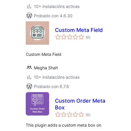
10+ instalacións activas
Probado con 4.6.30
Custom Meta Field
valoracións
(0
)
totais
Custom Meta Field
Megha Shah
10+ instalacións activas
Probado con 6.7.6
Custom Order Meta
Box
valoracións
(0
)
totais
This plugin adds a custom meta box on