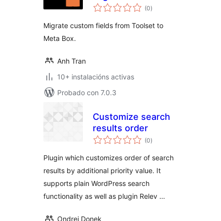
valoracións
(0
)
totais
Migrate custom fields from Toolset to
Meta Box.
Anh Tran
10+ instalacións activas
Probado con 7.0.3
Customize search
results order
valoracións
(0
)
totais
Plugin which customizes order of search
results by additional priority value. It
supports plain WordPress search
functionality as well as plugin Relev …
Ondrej Donek