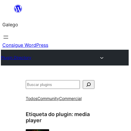
Saltar
ao
Galego
contido
Consigue WordPress
Plugin Directory
Buscar
Todos
Community
Commercial
Etiqueta do plugin:
media
player