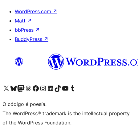
WordPress.com
↗
Matt
↗
bbPress
↗
BuddyPress
↗
Visita la cuenta de X (anteriormente Twitter)
Visita a nosa conta de Bluesky
Visita a nosa conta de Mastodon
Visita a nosa conta de Threads
Visita a nosa páxina de Facebook
Visita a nosa conta de Instagram
Visita a nosa conta de LinkedIn
Visita a nosa conta de TikTok
Visita a nosa canle de YouTube
Visita a nosa conta de Tumblr
O código é poesía.
The WordPress® trademark is the intellectual property
of the WordPress Foundation.