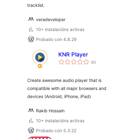
tracklist.
veradeveloper
10+ instalacións activas
Probado con 4.8.29
KNR Player
valoracións
(0
)
totais
Create awesome audio player that is
compatible with all major browsers and
devices (Android, iPhone, iPad)
Rakib Hossain
10+ instalacións activas
Probado con 5.3.22