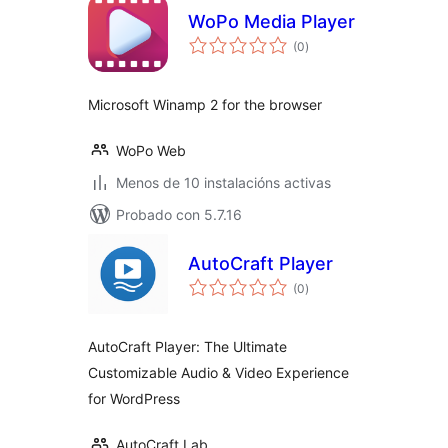
WoPo Media Player
valoracións
(0
)
totais
Microsoft Winamp 2 for the browser
WoPo Web
Menos de 10 instalacións activas
Probado con 5.7.16
AutoCraft Player
valoracións
(0
)
totais
AutoCraft Player: The Ultimate
Customizable Audio & Video Experience
for WordPress
AutoCraft Lab