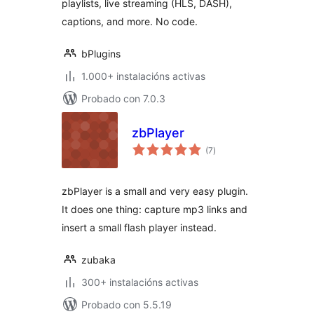
playlists, live streaming (HLS, DASH),
captions, and more. No code.
bPlugins
1.000+ instalacións activas
Probado con 7.0.3
zbPlayer
valoracións
(7
)
totais
zbPlayer is a small and very easy plugin.
It does one thing: capture mp3 links and
insert a small flash player instead.
zubaka
300+ instalacións activas
Probado con 5.5.19