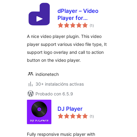
dPlayer – Video
Player for
valoracións
WordPress
(1
)
totais
A nice video player plugin. This video
player support various video file type, It
support logo overlay and call to action
button on the video player.
indionetech
30+ instalacións activas
Probado con 6.5.9
DJ Player
valoracións
(1
)
totais
Fully responsive music player with