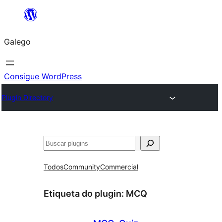
Saltar
ao
Galego
contido
Consigue WordPress
Plugin Directory
Buscar
Todos
Community
Commercial
Etiqueta do plugin:
MCQ