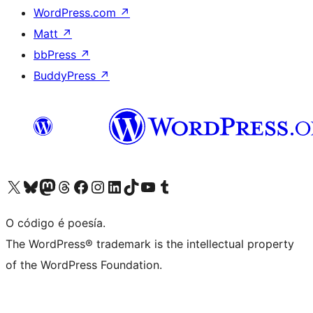
WordPress.com
↗
Matt
↗
bbPress
↗
BuddyPress
↗
Visita la cuenta de X (anteriormente Twitter)
Visita a nosa conta de Bluesky
Visita a nosa conta de Mastodon
Visita a nosa conta de Threads
Visita a nosa páxina de Facebook
Visita a nosa conta de Instagram
Visita a nosa conta de LinkedIn
Visita a nosa conta de TikTok
Visita a nosa canle de YouTube
Visita a nosa conta de Tumblr
O código é poesía.
The WordPress® trademark is the intellectual property
of the WordPress Foundation.