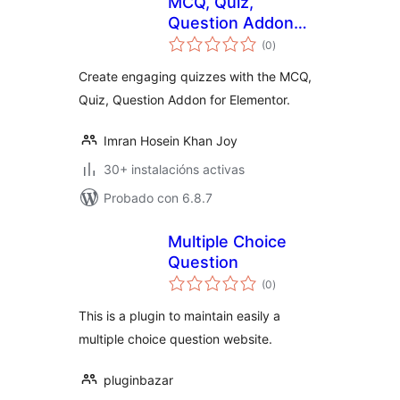
MCQ, Quiz,
Question Addon
valoracións
For Elementor
(0
)
totais
Create engaging quizzes with the MCQ,
Quiz, Question Addon for Elementor.
Imran Hosein Khan Joy
30+ instalacións activas
Probado con 6.8.7
Multiple Choice
Question
valoracións
(0
)
totais
This is a plugin to maintain easily a
multiple choice question website.
pluginbazar