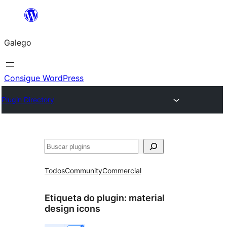
Saltar
ao
Galego
contido
Consigue WordPress
Plugin Directory
Buscar
Todos
Community
Commercial
Etiqueta do plugin:
material
design icons