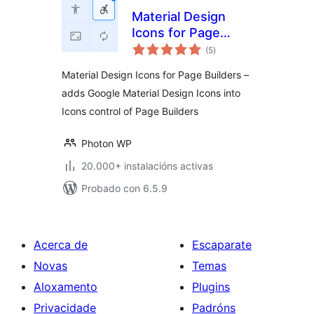
Material Design
Icons for Page
valoracións
Builders
(5
)
totais
Material Design Icons for Page Builders –
adds Google Material Design Icons into
Icons control of Page Builders
Photon WP
20.000+ instalacións activas
Probado con 6.5.9
Acerca de
Escaparate
Novas
Temas
Aloxamento
Plugins
Privacidade
Padróns