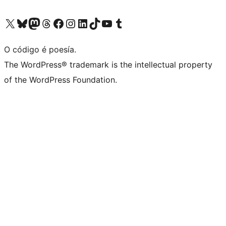
Visita la cuenta de X (anteriormente Twitter)
Visita a nosa conta de Bluesky
Visita a nosa conta de Mastodon
Visita a nosa conta de Threads
Visita a nosa páxina de Facebook
Visita a nosa conta de Instagram
Visita a nosa conta de LinkedIn
Visita a nosa conta de TikTok
Visita a nosa canle de YouTube
Visita a nosa conta de Tumblr
O código é poesía.
The WordPress® trademark is the intellectual property
of the WordPress Foundation.