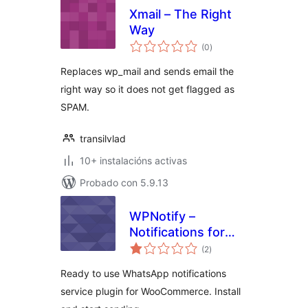
Xmail – The Right
Way
valoracións
(0
)
totais
Replaces wp_mail and sends email the
right way so it does not get flagged as
SPAM.
transilvlad
10+ instalacións activas
Probado con 5.9.13
WPNotify –
Notifications for
valoracións
WooCommerce
(2
)
totais
Ready to use WhatsApp notifications
service plugin for WooCommerce. Install