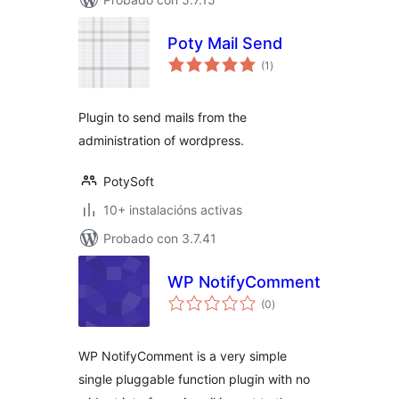
Poty Mail Send
valoracións
(1
)
totais
Plugin to send mails from the
administration of wordpress.
PotySoft
10+ instalacións activas
Probado con 3.7.41
WP NotifyComment
valoracións
(0
)
totais
WP NotifyComment is a very simple
single pluggable function plugin with no