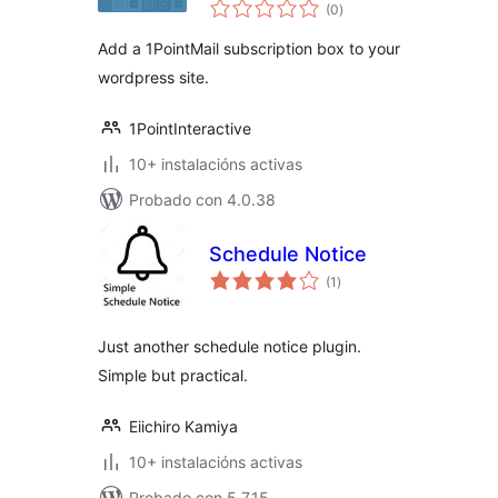
valoracións
for WordPress
(0
)
totais
Add a 1PointMail subscription box to your
wordpress site.
1PointInteractive
10+ instalacións activas
Probado con 4.0.38
Schedule Notice
valoracións
(1
)
totais
Just another schedule notice plugin.
Simple but practical.
Eiichiro Kamiya
10+ instalacións activas
Probado con 5.7.15