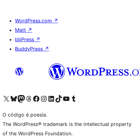
WordPress.com
↗
Matt
↗
bbPress
↗
BuddyPress
↗
Visita la cuenta de X (anteriormente Twitter)
Visita a nosa conta de Bluesky
Visita a nosa conta de Mastodon
Visita a nosa conta de Threads
Visita a nosa páxina de Facebook
Visita a nosa conta de Instagram
Visita a nosa conta de LinkedIn
Visita a nosa conta de TikTok
Visita a nosa canle de YouTube
Visita a nosa conta de Tumblr
O código é poesía.
The WordPress® trademark is the intellectual property
of the WordPress Foundation.