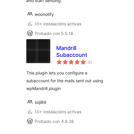
and start sending.
woonotify
10+ instalacións activas
Probado con 5.5.18
Mandrill
Subaccount
valoracións
(1
)
totais
This plugin lets you configure a
subaccount for the mails sent out using
wpMandrill plugin
soji89
10+ instalacións activas
Probado con 4.8.28