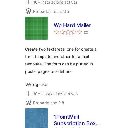
10+ instalacións activas
Probado con 5.7.15
Wp Hard Mailer
valoracións
(0
)
totais
Create two textareas, one for create a
form template and other for a mail
template. The form can be putted in
posts, pages or sidebars.
dgmike
10+ instalacións activas
Probado con 2.8
1PointMail
Subscription Box