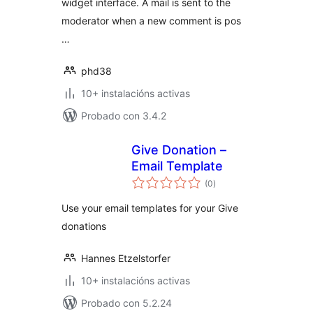
widget interface. A mail is sent to the
moderator when a new comment is pos
…
phd38
10+ instalacións activas
Probado con 3.4.2
Give Donation –
Email Template
valoracións
(0
)
totais
Use your email templates for your Give
donations
Hannes Etzelstorfer
10+ instalacións activas
Probado con 5.2.24