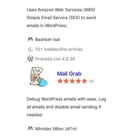
Uses Amazon Web Services (AWS)
Simple Email Service (SES) to send
emails in WordPress.
Bashkim Isai
10+ instalacións activas
Probado con 4.9.29
Mail Grab
valoracións
(3
)
totais
Debug WordPress emails with ease. Log
all emails and disable email sending if
needed.
Miroslav Mitev (a11n)