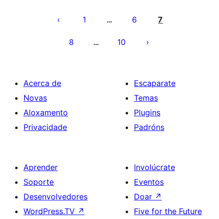
Paxinación
de
1
6
7
…
entradas
8
10
…
Acerca de
Escaparate
Novas
Temas
Aloxamento
Plugins
Privacidade
Padróns
Aprender
Involúcrate
Soporte
Eventos
Desenvolvedores
Doar
↗
WordPress.TV
↗
Five for the Future