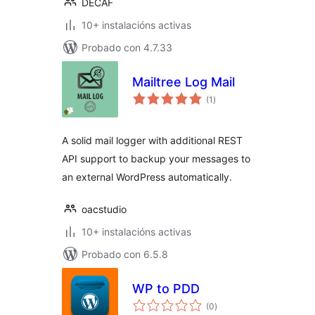
DECAF
10+ instalacións activas
Probado con 4.7.33
Mailtree Log Mail
valoracións
(1
)
totais
A solid mail logger with additional REST
API support to backup your messages to
an external WordPress automatically.
oacstudio
10+ instalacións activas
Probado con 6.5.8
WP to PDD
valoracións
(0
)
totais