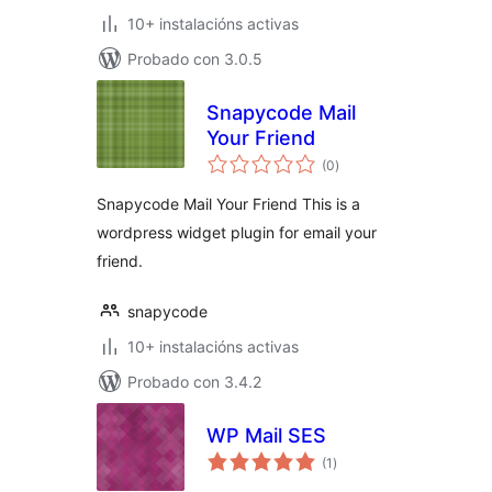
10+ instalacións activas
Probado con 3.0.5
Snapycode Mail
Your Friend
valoracións
(0
)
totais
Snapycode Mail Your Friend This is a
wordpress widget plugin for email your
friend.
snapycode
10+ instalacións activas
Probado con 3.4.2
WP Mail SES
valoracións
(1
)
totais