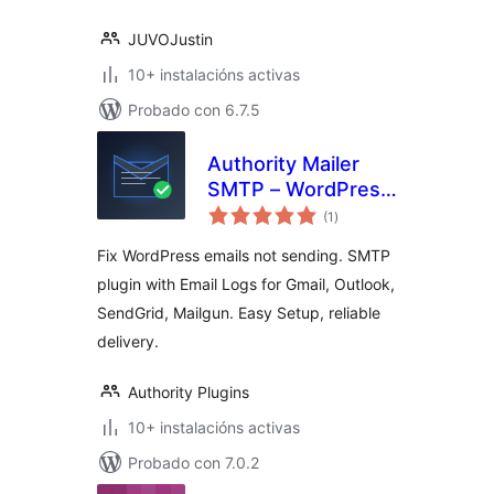
JUVOJustin
10+ instalacións activas
Probado con 6.7.5
Authority Mailer
SMTP – WordPress
valoracións
SMTP Plugin with
(1
)
totais
Email Logs
Fix WordPress emails not sending. SMTP
plugin with Email Logs for Gmail, Outlook,
SendGrid, Mailgun. Easy Setup, reliable
delivery.
Authority Plugins
10+ instalacións activas
Probado con 7.0.2