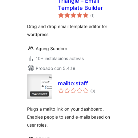
Triangle – Email
Template Builder
valoracións
(1
)
totais
Drag and drop email template editor for
wordpress.
Agung Sundoro
10+ instalacións activas
Probado con 5.4.19
mailto:staff
valoracións
(0
)
totais
Plugs a mailto link on your dashboard.
Enables people to send e-mails based on
user roles.