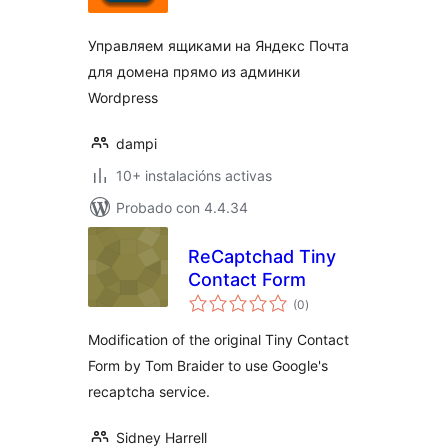
Управляем ящиками на Яндекс Почта
для домена прямо из админки
Wordpress
dampi
10+ instalacións activas
Probado con 4.4.34
ReCaptchad Tiny
Contact Form
valoracións
(0
)
totais
Modification of the original Tiny Contact
Form by Tom Braider to use Google's
recaptcha service.
Sidney Harrell