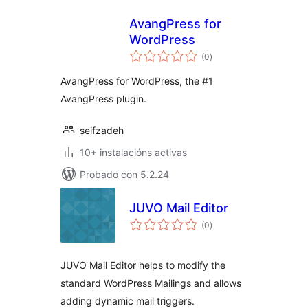
AvangPress for
WordPress
valoracións
(0
)
totais
AvangPress for WordPress, the #1
AvangPress plugin.
seifzadeh
10+ instalacións activas
Probado con 5.2.24
JUVO Mail Editor
valoracións
(0
)
totais
JUVO Mail Editor helps to modify the
standard WordPress Mailings and allows
adding dynamic mail triggers.