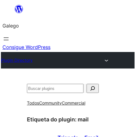
Saltar
ao
Galego
contido
Consigue WordPress
Plugin Directory
Buscar
Todos
Community
Commercial
Etiqueta do plugin:
mail