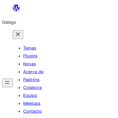
Saltar
ao
Galego
contido
Temas
Plugins
Novas
Acerca de
Padróns
Colabora
Equipo
Meetups
Contacto