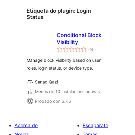
Etiqueta do plugin:
Login
Status
Conditional Block
Visibility
valoracións
(0
)
totais
Manage block visibility based on user
roles, login status, or device type.
Sanad Qazi
Menos de 10 instalacións activas
Probado con 6.7.6
Acerca de
Escaparate
Novas
Temas