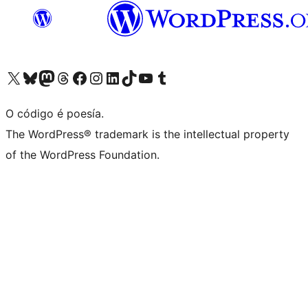
Visita la cuenta de X (anteriormente Twitter)
Visita a nosa conta de Bluesky
Visita a nosa conta de Mastodon
Visita a nosa conta de Threads
Visita a nosa páxina de Facebook
Visita a nosa conta de Instagram
Visita a nosa conta de LinkedIn
Visita a nosa conta de TikTok
Visita a nosa canle de YouTube
Visita a nosa conta de Tumblr
O código é poesía.
The WordPress® trademark is the intellectual property
of the WordPress Foundation.