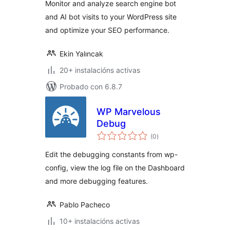
Monitor and analyze search engine bot
and AI bot visits to your WordPress site
and optimize your SEO performance.
Ekin Yalıncak
20+ instalacións activas
Probado con 6.8.7
WP Marvelous
Debug
valoracións
(0
)
totais
Edit the debugging constants from wp-
config, view the log file on the Dashboard
and more debugging features.
Pablo Pacheco
10+ instalacións activas