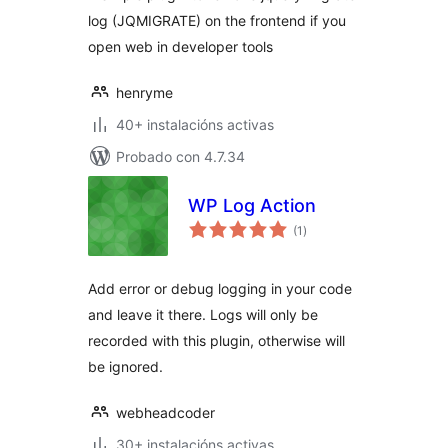
log (JQMIGRATE) on the frontend if you
open web in developer tools
henryme
40+ instalacións activas
Probado con 4.7.34
WP Log Action
valoracións
(1
)
totais
Add error or debug logging in your code
and leave it there. Logs will only be
recorded with this plugin, otherwise will
be ignored.
webheadcoder
30+ instalacións activas