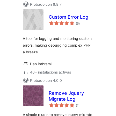
Probado con 6.8.7
Custom Error Log
valoracións
(5
)
totais
A tool for logging and monitoring custom
errors, making debugging complex PHP
a breeze.
Dan Bahrami
40+ instalacións activas
Probado con 4.0.0
Remove Jquery
Migrate Log
valoracións
(1
)
totais
A simple plugin to remove jquery migrate