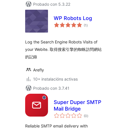
Probado con 5.3.22
WP Robots Log
valoracións
(1
)
totais
Log the Search Engine Robots Visits of
your Webite. 取得搜索引擎的蜘蛛訪問網站
的記錄
Arefly
10+ instalacións activas
Probado con 3.7.41
Super Duper SMTP
Mail Bridge
valoracións
(0
)
totais
Reliable SMTP email delivery with