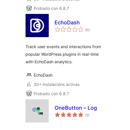
Probado con 6.8.7
EchoDash
valoracións
(0
)
totais
Track user events and interactions from
popular WordPress plugins in real-time
with EchoDash analytics.
EchoDash
30+ instalacións activas
Probado con 6.8.7
OneButton – Log
valoracións
(2
)
totais