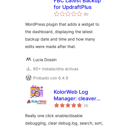
FBC Latest Backup
for UpdraftPlus
valoracións
(0
)
totais
WordPress plugin that adds a widget to
the dashboard, displaying the latest
backup date and time and how many
edits were made after that.
Lucia Dossin
60+ instalacións activas
Probado con 6.4.9
KolorWeb Log
Manager: cleaver
valoracións
debugging
(3
)
totais
management
Really one click enable/disable
debugging, clear debug.log, search, sort,