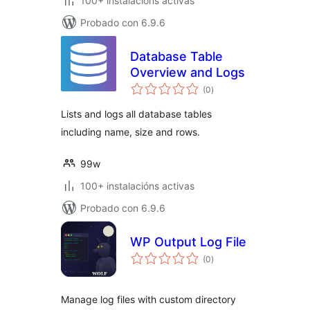
100+ instalacións activas
Probado con 6.9.6
Database Table
Overview and Logs
valoracións
(0
)
totais
Lists and logs all database tables
including name, size and rows.
99w
100+ instalacións activas
Probado con 6.9.6
WP Output Log File
valoracións
(0
)
totais
Manage log files with custom directory