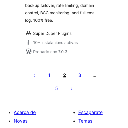
backup failover, rate limiting, domain
control, BCC monitoring, and full email
log. 100% free.
Super Duper Plugins
10+ instalacións activas
Probado con 7.0.3
Paxinación
de
1
2
3
…
entradas
5
Acerca de
Escaparate
Novas
Temas