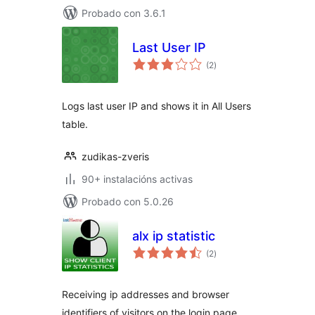
Probado con 3.6.1
Last User IP
valoracións
(2
)
totais
Logs last user IP and shows it in All Users
table.
zudikas-zveris
90+ instalacións activas
Probado con 5.0.26
alx ip statistic
valoracións
(2
)
totais
Receiving ip addresses and browser
identifiers of visitors on the login page