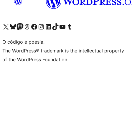
Visita la cuenta de X (anteriormente Twitter)
Visita a nosa conta de Bluesky
Visita a nosa conta de Mastodon
Visita a nosa conta de Threads
Visita a nosa páxina de Facebook
Visita a nosa conta de Instagram
Visita a nosa conta de LinkedIn
Visita a nosa conta de TikTok
Visita a nosa canle de YouTube
Visita a nosa conta de Tumblr
O código é poesía.
The WordPress® trademark is the intellectual property
of the WordPress Foundation.