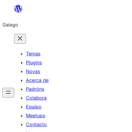
Saltar
ao
Galego
contido
Temas
Plugins
Novas
Acerca de
Padróns
Colabora
Equipo
Meetups
Contacto