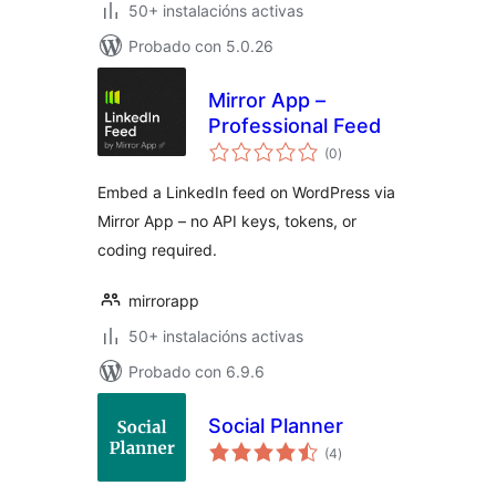
50+ instalacións activas
Probado con 5.0.26
Mirror App –
Professional Feed
valoracións
(0
)
totais
Embed a LinkedIn feed on WordPress via
Mirror App – no API keys, tokens, or
coding required.
mirrorapp
50+ instalacións activas
Probado con 6.9.6
Social Planner
valoracións
(4
)
totais