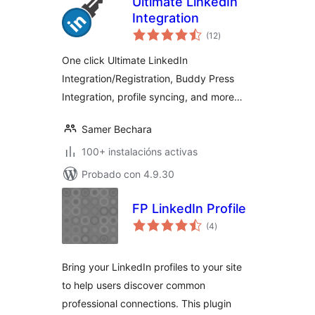
Ultimate LinkedIn
Integration
valoracións
(12
)
totais
One click Ultimate LinkedIn
Integration/Registration, Buddy Press
Integration, profile syncing, and more…
Samer Bechara
100+ instalacións activas
Probado con 4.9.30
FP LinkedIn Profile
valoracións
(4
)
totais
Bring your LinkedIn profiles to your site
to help users discover common
professional connections. This plugin