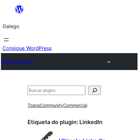
Saltar
ao
Galego
contido
Consigue WordPress
Plugin Directory
Buscar
Todos
Community
Commercial
Etiqueta do plugin:
LinkedIn