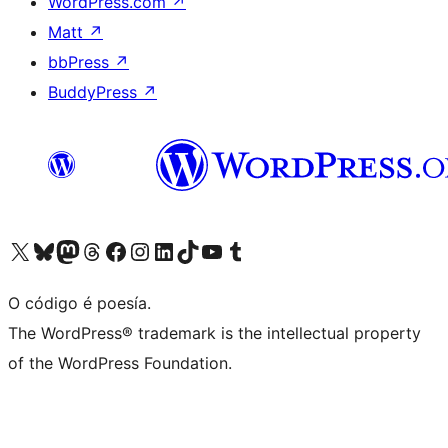
WordPress.com
↗
Matt
↗
bbPress
↗
BuddyPress
↗
Visita la cuenta de X (anteriormente Twitter)
Visita a nosa conta de Bluesky
Visita a nosa conta de Mastodon
Visita a nosa conta de Threads
Visita a nosa páxina de Facebook
Visita a nosa conta de Instagram
Visita a nosa conta de LinkedIn
Visita a nosa conta de TikTok
Visita a nosa canle de YouTube
Visita a nosa conta de Tumblr
O código é poesía.
The WordPress® trademark is the intellectual property
of the WordPress Foundation.