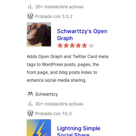
30+ instalacións activas
Probado con 3.5.2
Schwarttzy's Open
Graph
valoracións
(2
)
totais
Adds Open Graph and Twitter Card meta
tags to WordPress posts, pages, the
front page, and blog posts index to
enhance social media sharing.
Schwarttzy
30+ instalacións activas
Probado con 7.0.3
Lightning Simple
Social Share