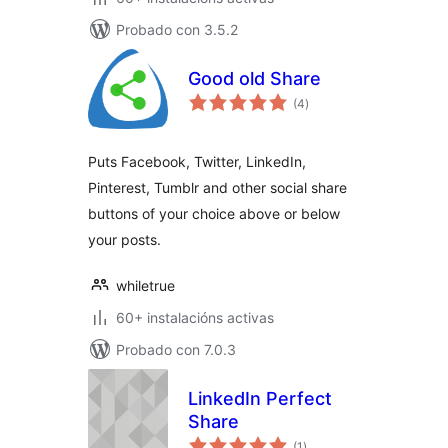
Probado con 3.5.2
Good old Share
valoracións
(4
)
totais
Puts Facebook, Twitter, LinkedIn,
Pinterest, Tumblr and other social share
buttons of your choice above or below
your posts.
whiletrue
60+ instalacións activas
Probado con 7.0.3
LinkedIn Perfect
Share
valoracións
(1
)