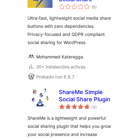
valoracións
(0
)
totais
Ultra-fast, lightweight social media share
buttons with zero dependencies.
Privacy-focused and GDPR compliant
social sharing for WordPress.
Mohammed Kateregga
20+ instalacións activas
Probado con 6.8.7
ShareMe Simple
Social Share Plugin
valoracións
(3
)
totais
ShareMe is a lightweight and powerful
social sharing plugin that helps you grow
your social presence and increase