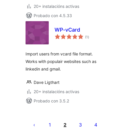
20+ instalacións activas
Probado con 4.5.33
WP-vCard
valoracións
(1
)
totais
Import users from vcard file format.
Works with populair websites such as
linkedin and gmail.
Dave Ligthart
20+ instalacións activas
Probado con 3.5.2
Paxinación
de
1
2
3
4