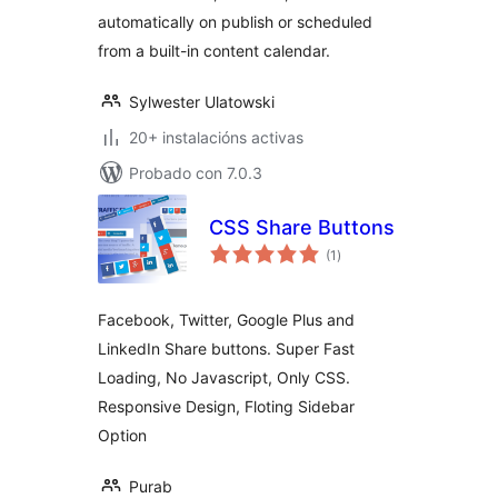
automatically on publish or scheduled
from a built-in content calendar.
Sylwester Ulatowski
20+ instalacións activas
Probado con 7.0.3
CSS Share Buttons
valoracións
(1
)
totais
Facebook, Twitter, Google Plus and
LinkedIn Share buttons. Super Fast
Loading, No Javascript, Only CSS.
Responsive Design, Floting Sidebar
Option
Purab