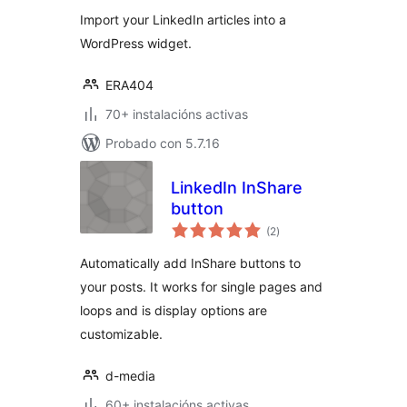
Import your LinkedIn articles into a
WordPress widget.
ERA404
70+ instalacións activas
Probado con 5.7.16
LinkedIn InShare
button
valoracións
(2
)
totais
Automatically add InShare buttons to
your posts. It works for single pages and
loops and is display options are
customizable.
d-media
60+ instalacións activas