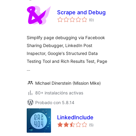
Scrape and Debug
valoracións
(0
)
totais
Simplify page debugging via Facebook
Sharing Debugger, LinkedIn Post
Inspector, Google's Structured Data
Testing Tool and Rich Results Test, Page
…
Michael Dinerstein (Mission Mike)
80+ instalacións activas
Probado con 5.8.14
LinkedInclude
valoracións
(5
)
totais