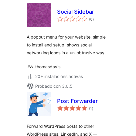
Social Sidebar
valoracións
(0
)
totais
A popout menu for your website, simple
to install and setup, shows social
networking icons in a un-obtrusive way.
thomasdavis
20+ instalacións activas
Probado con 3.0.5
Post Forwarder
valoracións
(1
)
totais
Forward WordPress posts to other
WordPress sites, LinkedIn, and X —