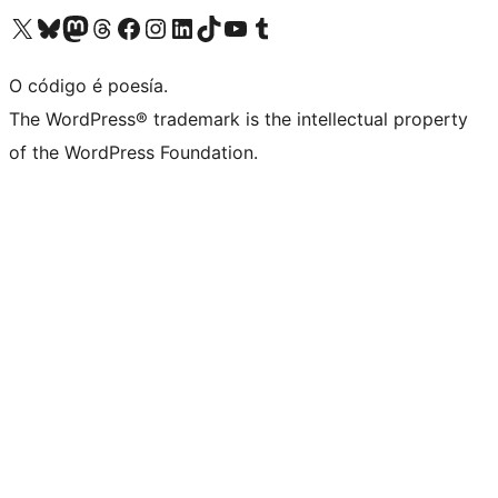
Visita la cuenta de X (anteriormente Twitter)
Visita a nosa conta de Bluesky
Visita a nosa conta de Mastodon
Visita a nosa conta de Threads
Visita a nosa páxina de Facebook
Visita a nosa conta de Instagram
Visita a nosa conta de LinkedIn
Visita a nosa conta de TikTok
Visita a nosa canle de YouTube
Visita a nosa conta de Tumblr
O código é poesía.
The WordPress® trademark is the intellectual property
of the WordPress Foundation.