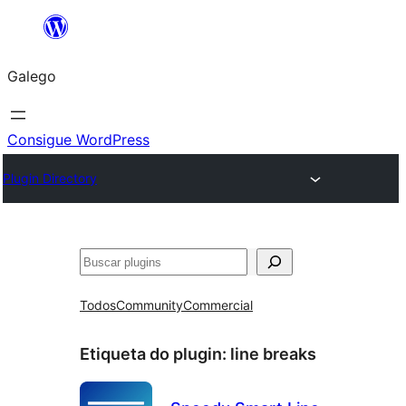
Saltar
ao
Galego
contido
Consigue WordPress
Plugin Directory
Buscar
Todos
Community
Commercial
Etiqueta do plugin:
line breaks