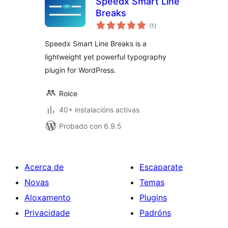
Speedx Smart Line
Breaks
valoracións
(1
)
totais
Speedx Smart Line Breaks is a
lightweight yet powerful typography
plugin for WordPress.
Roice
40+ instalacións activas
Probado con 6.9.5
Acerca de
Escaparate
Novas
Temas
Aloxamento
Plugins
Privacidade
Padróns