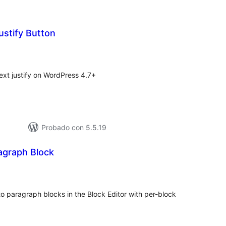
ustify Button
loracións
tais
ext justify on WordPress 4.7+
Probado con 5.5.19
ragraph Block
loracións
tais
to paragraph blocks in the Block Editor with per-block