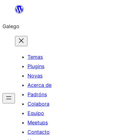
Saltar
ao
Galego
contido
Temas
Plugins
Novas
Acerca de
Padróns
Colabora
Equipo
Meetups
Contacto