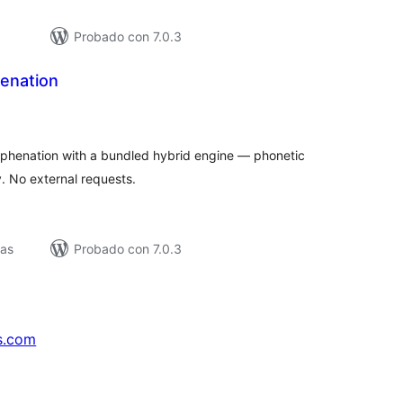
Probado con 7.0.3
enation
loracións
tais
henation with a bundled hybrid engine — phonetic
y. No external requests.
vas
Probado con 7.0.3
s.com