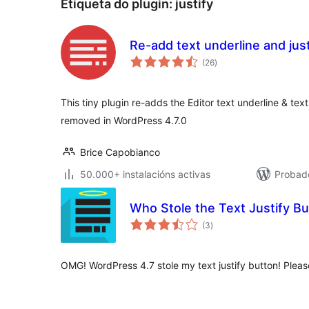
Etiqueta do plugin:
justify
Re-add text underline and just
valoracións
(26
)
totais
This tiny plugin re-adds the Editor text underline & te
removed in WordPress 4.7.0
Brice Capobianco
50.000+ instalacións activas
Probad
Who Stole the Text Justify Bu
valoracións
(3
)
totais
OMG! WordPress 4.7 stole my text justify button! Pleas