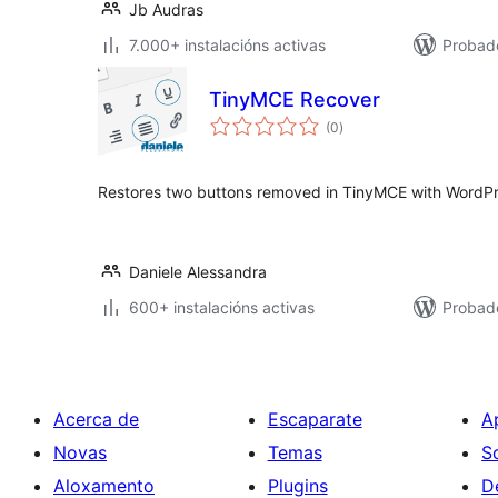
Jb Audras
7.000+ instalacións activas
Probad
TinyMCE Recover
valoracións
(0
)
totais
Restores two buttons removed in TinyMCE with WordPre
Daniele Alessandra
600+ instalacións activas
Probad
Acerca de
Escaparate
A
Novas
Temas
S
Aloxamento
Plugins
D