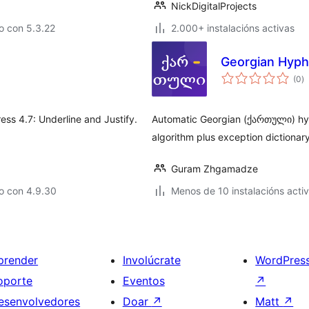
NickDigitalProjects
o con 5.3.22
2.000+ instalacións activas
Georgian Hyph
va
(0
)
to
ss 4.7: Underline and Justify.
Automatic Georgian (ქართული) hyp
algorithm plus exception dictionar
Guram Zhgamadze
o con 4.9.30
Menos de 10 instalacións acti
prender
Involúcrate
WordPres
oporte
Eventos
↗
esenvolvedores
Doar
↗
Matt
↗