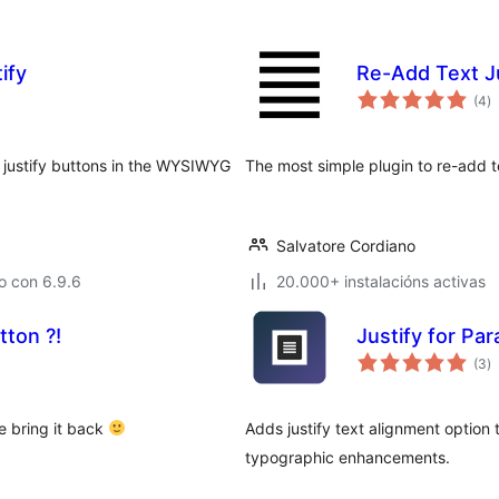
ify
Re-Add Text J
va
(4
)
to
xt justify buttons in the WYSIWYG
The most simple plugin to re-add t
Salvatore Cordiano
o con 6.9.6
20.000+ instalacións activas
tton ?!
Justify for Pa
va
(3
)
to
e bring it back
Adds justify text alignment option 
typographic enhancements.