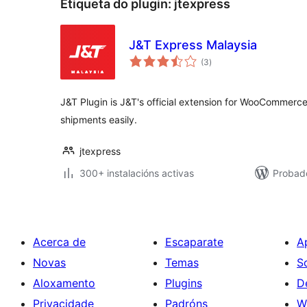
Etiqueta do plugin:
jtexpress
J&T Express Malaysia
valoracións
(3
)
totais
J&T Plugin is J&T's official extension for WooCommer
shipments easily.
jtexpress
300+ instalacións activas
Probad
Acerca de
Escaparate
A
Novas
Temas
S
Aloxamento
Plugins
D
Privacidade
Padróns
W