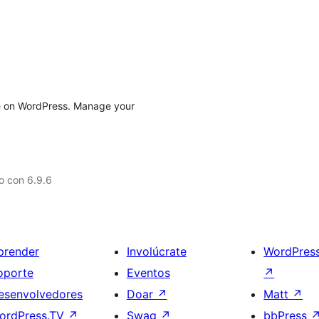
ce on WordPress. Manage your
o con 6.9.6
prender
Involúcrate
WordPres
oporte
Eventos
↗
esenvolvedores
Doar
↗
Matt
↗
ordPress.TV
↗
Swag
↗
bbPress