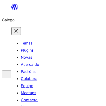
Saltar
ao
Galego
contido
Temas
Plugins
Novas
Acerca de
Padróns
Colabora
Equipo
Meetups
Contacto