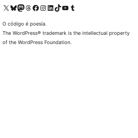
Visita la cuenta de X (anteriormente Twitter)
Visita a nosa conta de Bluesky
Visita a nosa conta de Mastodon
Visita a nosa conta de Threads
Visita a nosa páxina de Facebook
Visita a nosa conta de Instagram
Visita a nosa conta de LinkedIn
Visita a nosa conta de TikTok
Visita a nosa canle de YouTube
Visita a nosa conta de Tumblr
O código é poesía.
The WordPress® trademark is the intellectual property
of the WordPress Foundation.