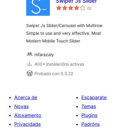
Swiper Js Slider
valoracións
(2
)
totais
Swiper Js Slider/Carousel with Multirow
Simple to use and very effective. Most
Modern Mobile Touch Slider
mfarazaly
400+ instalacións activas
Probado con 5.3.22
Acerca de
Escaparate
Novas
Temas
Aloxamento
Plugins
Privacidade
Padróns