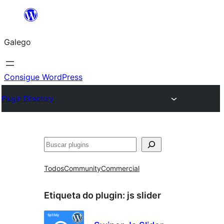
Saltar
ao
Galego
contido
Consigue WordPress
Plugin Directory
Buscar
Todos
Community
Commercial
Etiqueta do plugin:
js slider