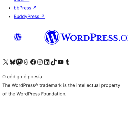
bbPress
↗
BuddyPress
↗
Visita la cuenta de X (anteriormente Twitter)
Visita a nosa conta de Bluesky
Visita a nosa conta de Mastodon
Visita a nosa conta de Threads
Visita a nosa páxina de Facebook
Visita a nosa conta de Instagram
Visita a nosa conta de LinkedIn
Visita a nosa conta de TikTok
Visita a nosa canle de YouTube
Visita a nosa conta de Tumblr
O código é poesía.
The WordPress® trademark is the intellectual property
of the WordPress Foundation.