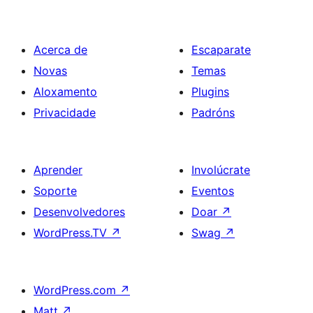
Acerca de
Escaparate
Novas
Temas
Aloxamento
Plugins
Privacidade
Padróns
Aprender
Involúcrate
Soporte
Eventos
Desenvolvedores
Doar
↗
WordPress.TV
↗
Swag
↗
WordPress.com
↗
Matt
↗