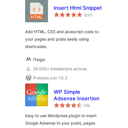
Insert Html Snippet
valoracións
(237
)
totais
Add HTML, CSS and javascript code to
your pages and posts easily using
shortcodes.
f1logic
20.000+ instalacións activas
Probado con 7.0.3
WP Simple
Adsense Insertion
valoracións
(19
)
totais
Easy to use Wordpress plugin to insert
Google Adsense to your posts, pages