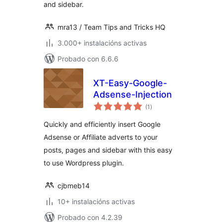
and sidebar.
mra13 / Team Tips and Tricks HQ
3.000+ instalacións activas
Probado con 6.6.6
XT-Easy-Google-
Adsense-Injection
valoracións
(1
)
totais
Quickly and efficiently insert Google
Adsense or Affiliate adverts to your
posts, pages and sidebar with this easy
to use Wordpress plugin.
cjbmeb14
10+ instalacións activas
Probado con 4.2.39