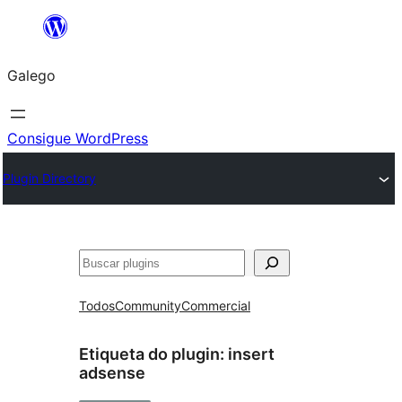
Saltar
ao
Galego
contido
Consigue WordPress
Plugin Directory
Buscar
Todos
Community
Commercial
Etiqueta do plugin:
insert
adsense