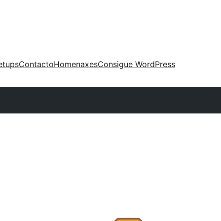
etups
Contacto
Homenaxes
Consigue WordPress