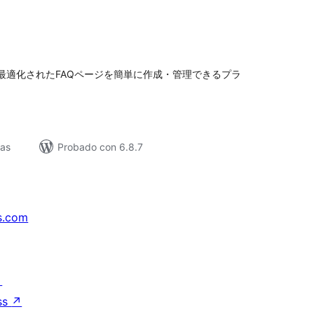
loracións
tais
検索に最適化されたFAQページを簡単に作成・管理できるプラ
vas
Probado con 6.8.7
s.com
↗
ss
↗