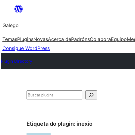
Saltar
ao
Galego
contido
Temas
Plugins
Novas
Acerca de
Padróns
Colabora
Equipo
Me
Consigue WordPress
Plugin Directory
Buscar
Etiqueta do plugin:
inexio