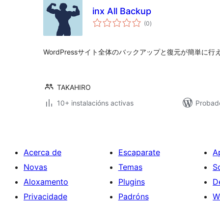
inx All Backup
valoracións
(0
)
totais
WordPressサイト全体のバックアップと復元が簡単に
TAKAHIRO
10+ instalacións activas
Probado
Acerca de
Escaparate
A
Novas
Temas
S
Aloxamento
Plugins
D
Privacidade
Padróns
W