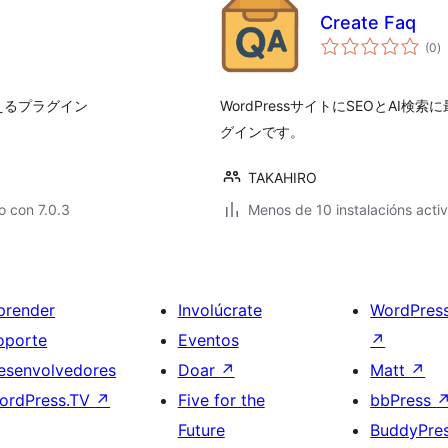
Create Faq
va
(0
)
to
行えるプラグイン
WordPressサイトにSEOとAI
グインです。
TAKAHIRO
 con 7.0.3
Menos de 10 instalacións acti
prender
Involúcrate
WordPres
oporte
Eventos
↗
esenvolvedores
Doar
↗
Matt
↗
ordPress.TV
↗
Five for the
bbPress
Future
BuddyPre