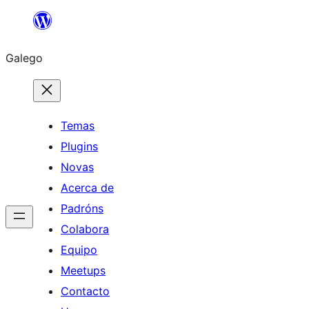
Saltar
ao
Galego
contido
Temas
Plugins
Novas
Acerca de
Padróns
Colabora
Equipo
Meetups
Contacto