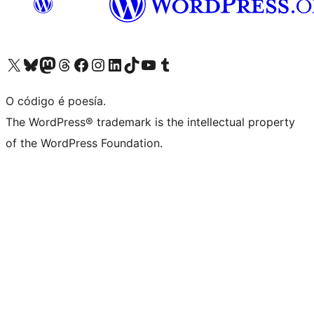
Visita la cuenta de X (anteriormente Twitter)
Visita a nosa conta de Bluesky
Visita a nosa conta de Mastodon
Visita a nosa conta de Threads
Visita a nosa páxina de Facebook
Visita a nosa conta de Instagram
Visita a nosa conta de LinkedIn
Visita a nosa conta de TikTok
Visita a nosa canle de YouTube
Visita a nosa conta de Tumblr
O código é poesía.
The WordPress® trademark is the intellectual property
of the WordPress Foundation.