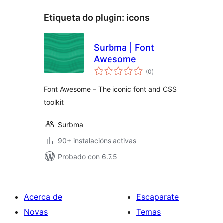
Etiqueta do plugin:
icons
Surbma | Font
Awesome
valoracións
(0
)
totais
Font Awesome – The iconic font and CSS
toolkit
Surbma
90+ instalacións activas
Probado con 6.7.5
Acerca de
Escaparate
Novas
Temas