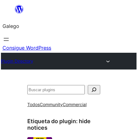
Saltar
ao
Galego
contido
Consigue WordPress
Plugin Directory
Buscar
Todos
Community
Commercial
Etiqueta do plugin:
hide
notices