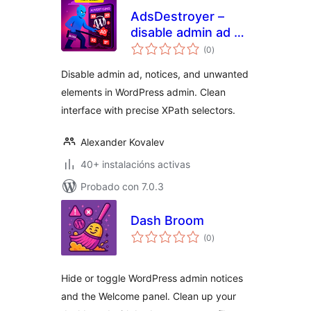
AdsDestroyer –
disable admin ad &
valoracións
adblocker
(0
)
totais
Disable admin ad, notices, and unwanted
elements in WordPress admin. Clean
interface with precise XPath selectors.
Alexander Kovalev
40+ instalacións activas
Probado con 7.0.3
Dash Broom
valoracións
(0
)
totais
Hide or toggle WordPress admin notices
and the Welcome panel. Clean up your