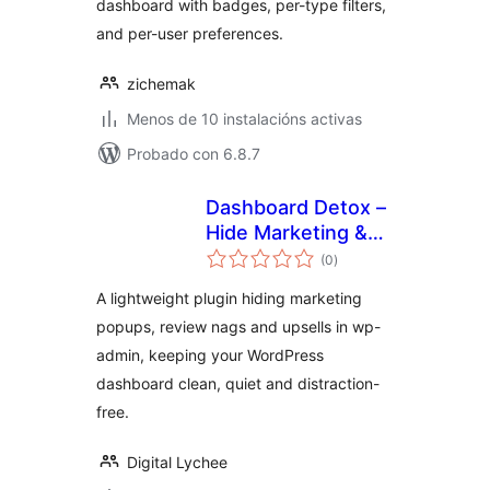
dashboard with badges, per-type filters,
and per-user preferences.
zichemak
Menos de 10 instalacións activas
Probado con 6.8.7
Dashboard Detox –
Hide Marketing &
valoracións
Review Popups
(0
)
totais
A lightweight plugin hiding marketing
popups, review nags and upsells in wp-
admin, keeping your WordPress
dashboard clean, quiet and distraction-
free.
Digital Lychee