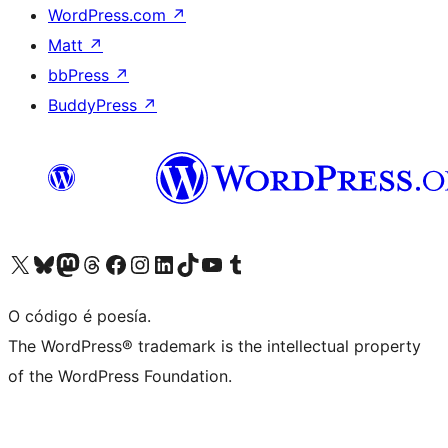
WordPress.com
↗
Matt
↗
bbPress
↗
BuddyPress
↗
Visita la cuenta de X (anteriormente Twitter)
Visita a nosa conta de Bluesky
Visita a nosa conta de Mastodon
Visita a nosa conta de Threads
Visita a nosa páxina de Facebook
Visita a nosa conta de Instagram
Visita a nosa conta de LinkedIn
Visita a nosa conta de TikTok
Visita a nosa canle de YouTube
Visita a nosa conta de Tumblr
O código é poesía.
The WordPress® trademark is the intellectual property
of the WordPress Foundation.