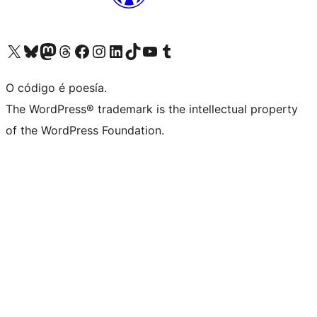
Visita la cuenta de X (anteriormente Twitter)
Visita a nosa conta de Bluesky
Visita a nosa conta de Mastodon
Visita a nosa conta de Threads
Visita a nosa páxina de Facebook
Visita a nosa conta de Instagram
Visita a nosa conta de LinkedIn
Visita a nosa conta de TikTok
Visita a nosa canle de YouTube
Visita a nosa conta de Tumblr
O código é poesía.
The WordPress® trademark is the intellectual property
of the WordPress Foundation.