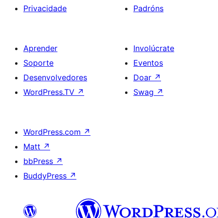
Privacidade
Padróns
Aprender
Involúcrate
Soporte
Eventos
Desenvolvedores
Doar
↗
WordPress.TV
↗
Swag
↗
WordPress.com
↗
Matt
↗
bbPress
↗
BuddyPress
↗