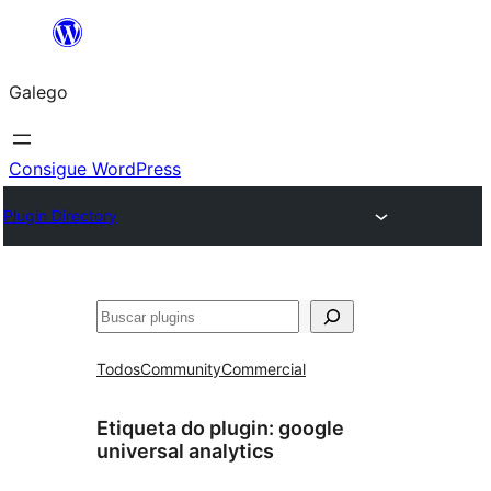
Saltar
ao
Galego
contido
Consigue WordPress
Plugin Directory
Buscar
Todos
Community
Commercial
Etiqueta do plugin:
google
universal analytics