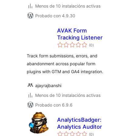
Menos de 10 instalacións activas
Probado con 4.9.30
AVAK Form
Tracking Listener
valoracións
(0
)
totais
Track form submissions, errors, and
abandonment across popular form
plugins with GTM and GA4 integration.
ajayrajbanshi
Menos de 10 instalacións activas
Probado con 6.9.6
AnalyticsBadger:
Analytics Auditor
valoracións
(0
)
totais