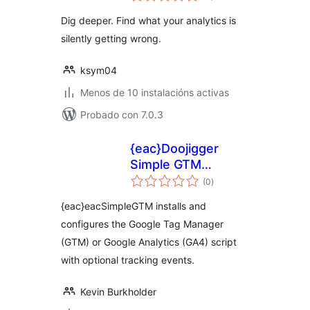
Dig deeper. Find what your analytics is
silently getting wrong.
ksym04
Menos de 10 instalacións activas
Probado con 7.0.3
{eac}Doojigger
Simple GTM
valoracións
Extension for
(0
)
totais
WordPress
{eac}eacSimpleGTM installs and
configures the Google Tag Manager
(GTM) or Google Analytics (GA4) script
with optional tracking events.
Kevin Burkholder