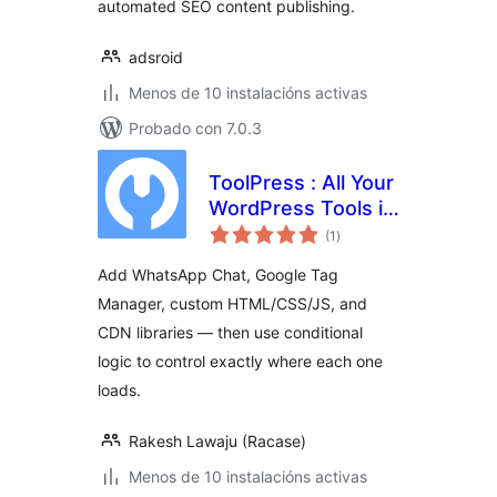
automated SEO content publishing.
adsroid
Menos de 10 instalacións activas
Probado con 7.0.3
ToolPress : All Your
WordPress Tools in
valoracións
One Place
(1
)
totais
Add WhatsApp Chat, Google Tag
Manager, custom HTML/CSS/JS, and
CDN libraries — then use conditional
logic to control exactly where each one
loads.
Rakesh Lawaju (Racase)
Menos de 10 instalacións activas