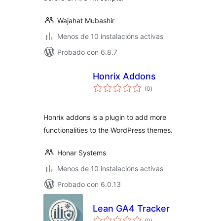
Wajahat Mubashir
Menos de 10 instalacións activas
Probado con 6.8.7
Honrix Addons
valoracións
(0
)
totais
Honrix addons is a plugin to add more
functionalities to the WordPress themes.
Honar Systems
Menos de 10 instalacións activas
Probado con 6.0.13
Lean GA4 Tracker
valoracións
(0
)