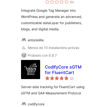
valoracións
tracking for blogs,
(0
)
totais
news sites and
Integrate Google Tag Manager into
magazines
WordPress and generate an advanced,
customizable dataLayer for publishers,
blogs, and digital media.
antoniolite
Menos de 10 instalacións activas
Probado con 6.8.7
CodifyCore sGTM
for FluentCart
valoracións
(2
)
totais
Server-side tracking for FluentCart using
sGTM and GA4 Measurement Protocol.
codifycore