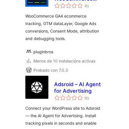
valoracións
Google Tag
(0
)
totais
Manager and GA4
WooCommerce GA4 ecommerce
Tracking
tracking, GTM dataLayer, Google Ads
conversions, Consent Mode, attribution
and debugging tools.
pluginbros
Menos de 10 instalacións activas
Probado con 7.0.3
Adsroid – AI Agent
for Advertising
valoracións
(0
)
totais
Connect your WordPress site to Adsroid
— the AI Agent for Advertising. Install
tracking pixels in seconds and enable