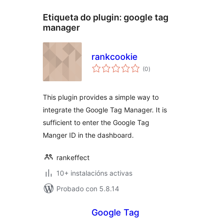
Etiqueta do plugin:
google tag
manager
rankcookie
valoracións
(0
)
totais
This plugin provides a simple way to
integrate the Google Tag Manager. It is
sufficient to enter the Google Tag
Manger ID in the dashboard.
rankeffect
10+ instalacións activas
Probado con 5.8.14
Google Tag