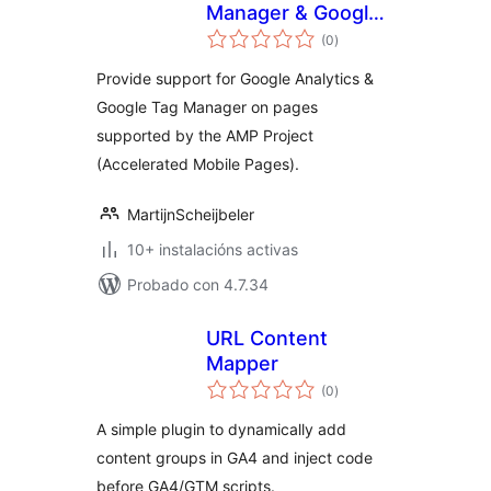
Manager & Google
valoracións
Analytics for AMP
(0
)
totais
Provide support for Google Analytics &
Google Tag Manager on pages
supported by the AMP Project
(Accelerated Mobile Pages).
MartijnScheijbeler
10+ instalacións activas
Probado con 4.7.34
URL Content
Mapper
valoracións
(0
)
totais
A simple plugin to dynamically add
content groups in GA4 and inject code
before GA4/GTM scripts.