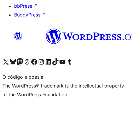
bbPress
↗
BuddyPress
↗
Visita la cuenta de X (anteriormente Twitter)
Visita a nosa conta de Bluesky
Visita a nosa conta de Mastodon
Visita a nosa conta de Threads
Visita a nosa páxina de Facebook
Visita a nosa conta de Instagram
Visita a nosa conta de LinkedIn
Visita a nosa conta de TikTok
Visita a nosa canle de YouTube
Visita a nosa conta de Tumblr
O código é poesía.
The WordPress® trademark is the intellectual property
of the WordPress Foundation.