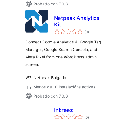
Probado con 7.0.3
Netpeak Analytics
Kit
valoracións
(0
)
totais
Connect Google Analytics 4, Google Tag
Manager, Google Search Console, and
Meta Pixel from one WordPress admin
screen.
Netpeak Bulgaria
Menos de 10 instalacións activas
Probado con 7.0.3
Inkreez
valoracións
(0
)
totais