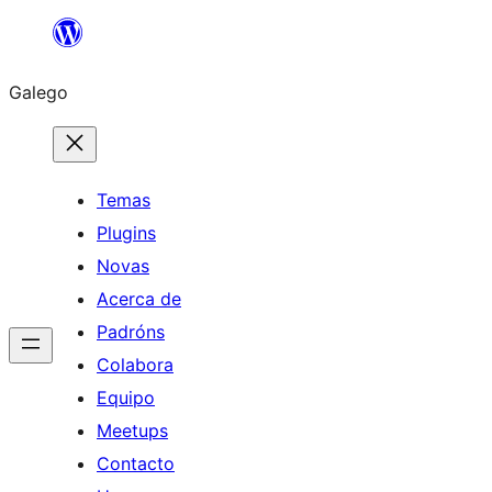
Saltar
ao
Galego
contido
Temas
Plugins
Novas
Acerca de
Padróns
Colabora
Equipo
Meetups
Contacto