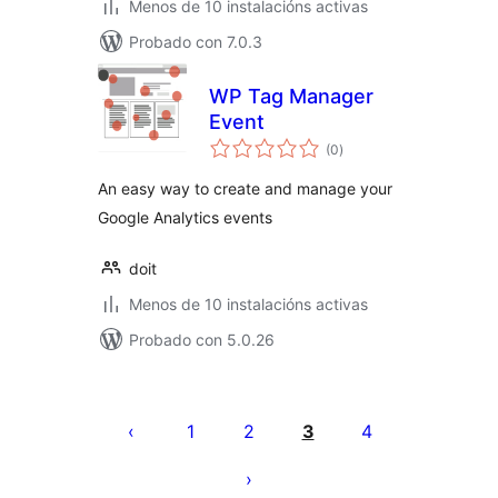
Menos de 10 instalacións activas
Probado con 7.0.3
WP Tag Manager
Event
valoracións
(0
)
totais
An easy way to create and manage your
Google Analytics events
doit
Menos de 10 instalacións activas
Probado con 5.0.26
Paxinación
de
1
2
3
4
entradas