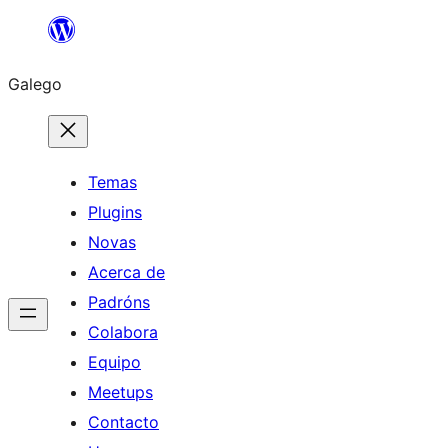
Saltar
ao
Galego
contido
Temas
Plugins
Novas
Acerca de
Padróns
Colabora
Equipo
Meetups
Contacto