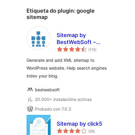
Etiqueta do plugin:
google
sitemap
Sitemap by
BestWebSoft –
valoracións
WordPress XML
(115
)
totais
Site Map Page
Generate and add XML sitemap to
Generator Plugin
WordPress website. Help search engines
index your blog.
bestwebsoft
20.000+ instalacións activas
Probado con 7.0.3
Sitemap by click5
valoracións
(26
)
totais