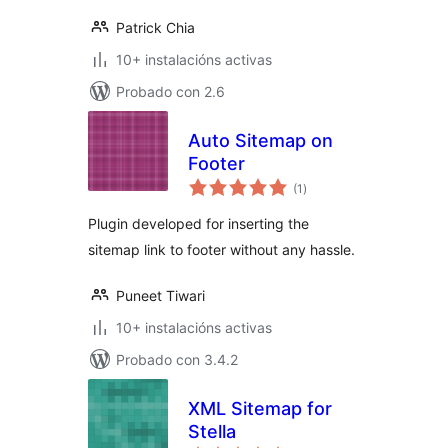
Patrick Chia
10+ instalacións activas
Probado con 2.6
Auto Sitemap on
Footer
valoracións
(1
)
totais
Plugin developed for inserting the
sitemap link to footer without any hassle.
Puneet Tiwari
10+ instalacións activas
Probado con 3.4.2
XML Sitemap for
Stella