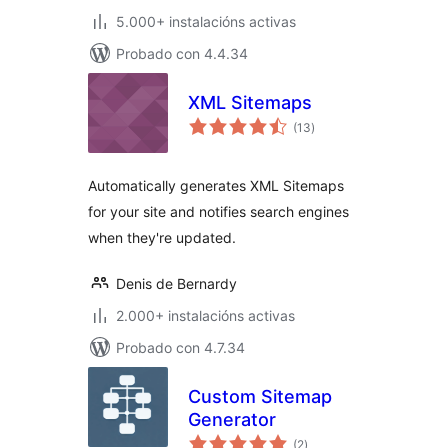
5.000+ instalacións activas
Probado con 4.4.34
XML Sitemaps
valoracións
(13
)
totais
Automatically generates XML Sitemaps
for your site and notifies search engines
when they're updated.
Denis de Bernardy
2.000+ instalacións activas
Probado con 4.7.34
Custom Sitemap
Generator
valoracións
(2
)