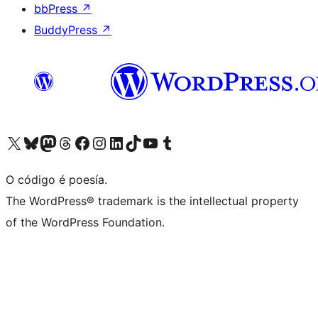
bbPress
↗
BuddyPress
↗
Visita la cuenta de X (anteriormente Twitter)
Visita a nosa conta de Bluesky
Visita a nosa conta de Mastodon
Visita a nosa conta de Threads
Visita a nosa páxina de Facebook
Visita a nosa conta de Instagram
Visita a nosa conta de LinkedIn
Visita a nosa conta de TikTok
Visita a nosa canle de YouTube
Visita a nosa conta de Tumblr
O código é poesía.
The WordPress® trademark is the intellectual property
of the WordPress Foundation.