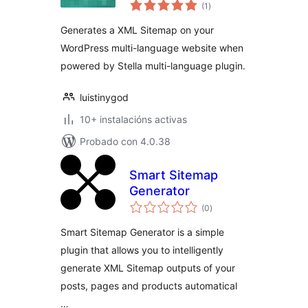
valoracións
(1
)
totais
Generates a XML Sitemap on your
WordPress multi-language website when
powered by Stella multi-language plugin.
luistinygod
10+ instalacións activas
Probado con 4.0.38
Smart Sitemap
Generator
valoracións
(0
)
totais
Smart Sitemap Generator is a simple
plugin that allows you to intelligently
generate XML Sitemap outputs of your
posts, pages and products automatical
…