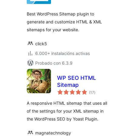
Best WordPress Sitemap plugin to
generate and customize HTML & XML
sitemaps for your website.
click5
6.000+ instalacións activas
Probado con 6.3.9
WP SEO HTML
Sitemap
valoracións
(17
)
totais
A responsive HTML sitemap that uses all
of the settings for your XML sitemap in
the WordPress SEO by Yoast Plugin.
magnatechnology