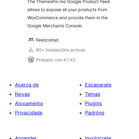
The ThemesFor.me Google Product Feed
allows to expose all your products from
WooCommerce and provide them in the
Google Merchants Console.
Feedcomet
60+ instalacións activas
Probado con 4.1.42
Acerca de
Escaparate
Novas
Temas
Aloxamento
Plugins
Privacidade
Padróns
Aprender
Involúcrate