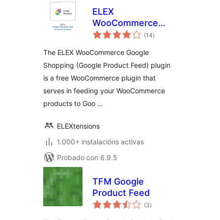
ELEX
WooCommerce
valoracións
Google Shopping
(14
)
totais
(Google Product
The ELEX WooCommerce Google
Feed)
Shopping (Google Product Feed) plugin
is a free WooCommerce plugin that
serves in feeding your WooCommerce
products to Goo …
ELEXtensions
1.000+ instalacións activas
Probado con 6.9.5
TFM Google
Product Feed
valoracións
(3
)
totais