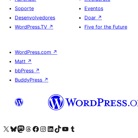
Soporte
Eventos
Desenvolvedores
Doar
↗
WordPress.TV
↗
Five for the Future
WordPress.com
↗
Matt
↗
bbPress
↗
BuddyPress
↗
Visita la cuenta de X (anteriormente Twitter)
Visita a nosa conta de Bluesky
Visita a nosa conta de Mastodon
Visita a nosa conta de Threads
Visita a nosa páxina de Facebook
Visita a nosa conta de Instagram
Visita a nosa conta de LinkedIn
Visita a nosa conta de TikTok
Visita a nosa canle de YouTube
Visita a nosa conta de Tumblr