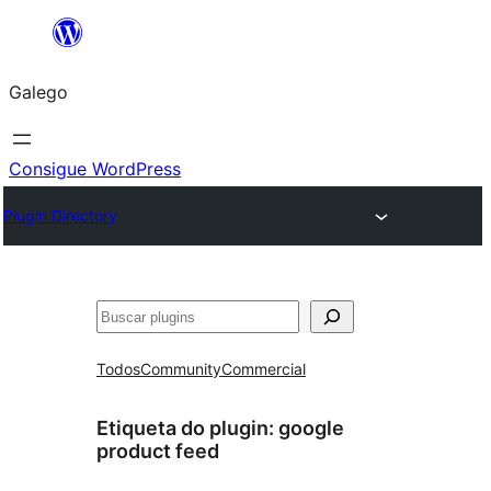
Saltar
ao
Galego
contido
Consigue WordPress
Plugin Directory
Buscar
Todos
Community
Commercial
Etiqueta do plugin:
google
product feed