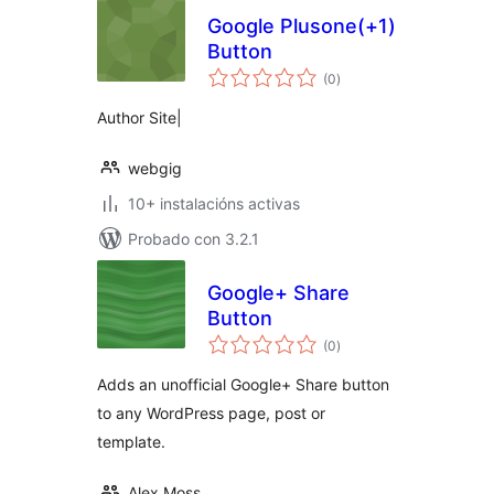
Google Plusone(+1)
Button
valoracións
(0
)
totais
Author Site|
webgig
10+ instalacións activas
Probado con 3.2.1
Google+ Share
Button
valoracións
(0
)
totais
Adds an unofficial Google+ Share button
to any WordPress page, post or
template.
Alex Moss