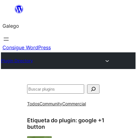
Saltar
ao
Galego
contido
Consigue WordPress
Plugin Directory
Buscar
Todos
Community
Commercial
Etiqueta do plugin:
google +1
button