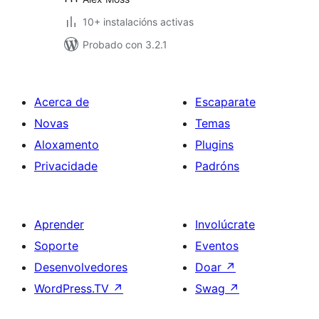
10+ instalacións activas
Probado con 3.2.1
Acerca de
Escaparate
Novas
Temas
Aloxamento
Plugins
Privacidade
Padróns
Aprender
Involúcrate
Soporte
Eventos
Desenvolvedores
Doar
↗
WordPress.TV
↗
Swag
↗