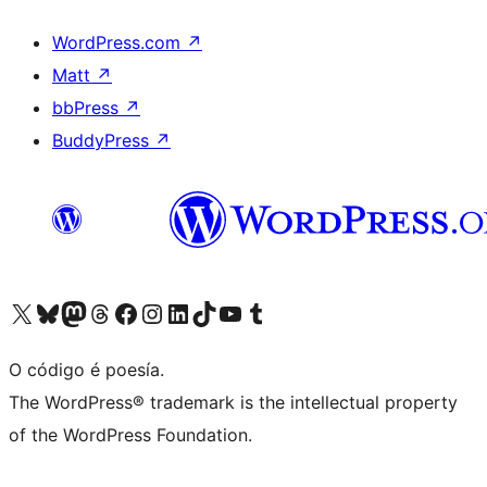
WordPress.com
↗
Matt
↗
bbPress
↗
BuddyPress
↗
Visita la cuenta de X (anteriormente Twitter)
Visita a nosa conta de Bluesky
Visita a nosa conta de Mastodon
Visita a nosa conta de Threads
Visita a nosa páxina de Facebook
Visita a nosa conta de Instagram
Visita a nosa conta de LinkedIn
Visita a nosa conta de TikTok
Visita a nosa canle de YouTube
Visita a nosa conta de Tumblr
O código é poesía.
The WordPress® trademark is the intellectual property
of the WordPress Foundation.