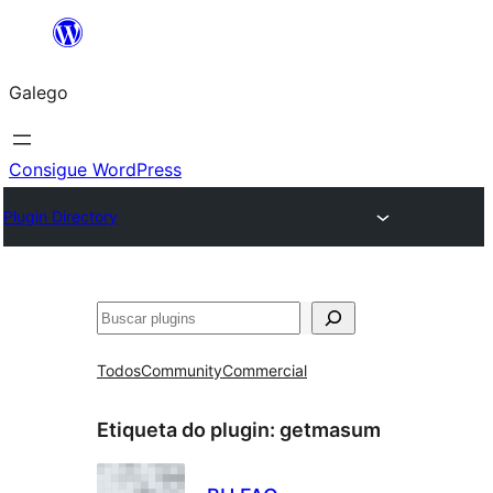
Saltar
ao
Galego
contido
Consigue WordPress
Plugin Directory
Buscar
Todos
Community
Commercial
Etiqueta do plugin:
getmasum