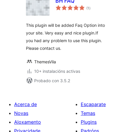
BH FAQ
valoracións
(1
)
totais
This plugin will be added Faq Option into
your site. Very easy and nice plugin.If
you had any problem to use this plugin.
Please contact us.
ThemesVila
10+ instalacións activas
Probado con 3.5.2
Acerca de
Escaparate
Novas
Temas
Aloxamento
Plugins
Privacidade
Padróns