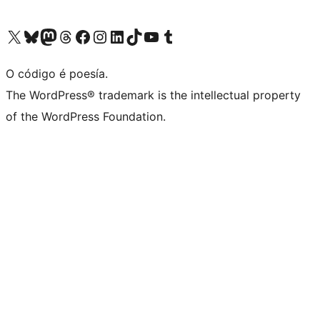
Visita la cuenta de X (anteriormente Twitter)
Visita a nosa conta de Bluesky
Visita a nosa conta de Mastodon
Visita a nosa conta de Threads
Visita a nosa páxina de Facebook
Visita a nosa conta de Instagram
Visita a nosa conta de LinkedIn
Visita a nosa conta de TikTok
Visita a nosa canle de YouTube
Visita a nosa conta de Tumblr
O código é poesía.
The WordPress® trademark is the intellectual property
of the WordPress Foundation.