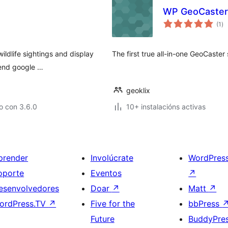
WP GeoCaster
va
(1
)
to
ildlife sightings and display
The first true all-in-one GeoCaster
 end google …
geoklix
o con 3.6.0
10+ instalacións activas
prender
Involúcrate
WordPres
oporte
Eventos
↗
esenvolvedores
Doar
↗
Matt
↗
ordPress.TV
↗
Five for the
bbPress
Future
BuddyPre