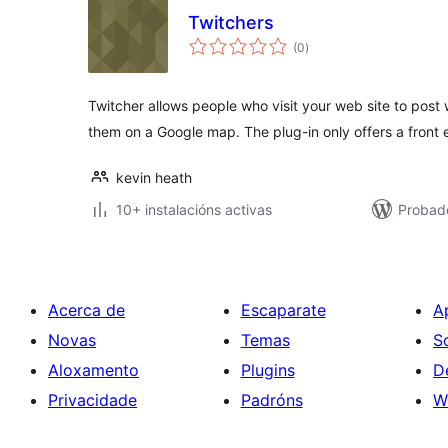
Twitchers
valoracións
(0
)
totais
Twitcher allows people who visit your web site to post w
them on a Google map. The plug-in only offers a front
kevin heath
10+ instalacións activas
Probad
Acerca de
Escaparate
A
Novas
Temas
S
Aloxamento
Plugins
D
Privacidade
Padróns
W