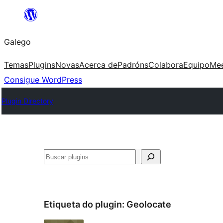
Saltar
ao
Galego
contido
Temas
Plugins
Novas
Acerca de
Padróns
Colabora
Equipo
Me
Consigue WordPress
Plugin Directory
Buscar
Etiqueta do plugin:
Geolocate