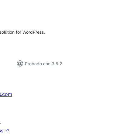
loracións
tais
 solution for WordPress.
Probado con 3.5.2
s.com
↗
ss
↗