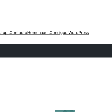
etups
Contacto
Homenaxes
Consigue WordPress