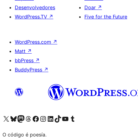
Desenvolvedores
Doar
↗
WordPress.TV
↗
Five for the Future
WordPress.com
↗
Matt
↗
bbPress
↗
BuddyPress
↗
Visita la cuenta de X (anteriormente Twitter)
Visita a nosa conta de Bluesky
Visita a nosa conta de Mastodon
Visita a nosa conta de Threads
Visita a nosa páxina de Facebook
Visita a nosa conta de Instagram
Visita a nosa conta de LinkedIn
Visita a nosa conta de TikTok
Visita a nosa canle de YouTube
Visita a nosa conta de Tumblr
O código é poesía.