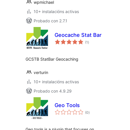
wpmichael
10+ instalacións activas
Probado con 2.7.1
Geocache Stat Bar
valoracións
(1
)
totais
GCSTB StatBar Geocaching
verturin
10+ instalacións activas
Probado con 4.9.29
Geo Tools
valoracións
(0
)
totais
Geo tools is a plugin that focuses on