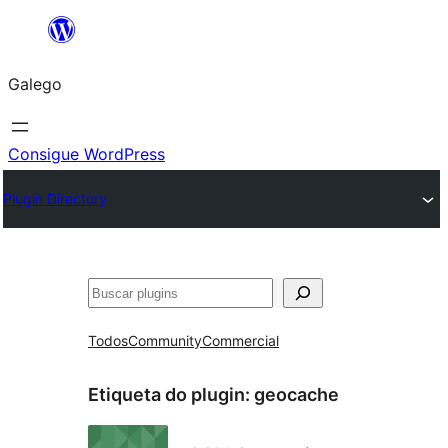
Saltar
ao
Galego
contido
Consigue WordPress
Plugin Directory
Buscar
Todos
Community
Commercial
Etiqueta do plugin:
geocache