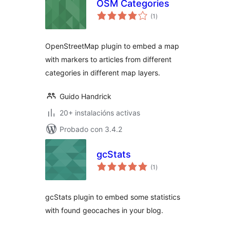
OSM Categories
valoracións
(1
)
totais
OpenStreetMap plugin to embed a map
with markers to articles from different
categories in different map layers.
Guido Handrick
20+ instalacións activas
Probado con 3.4.2
gcStats
valoracións
(1
)
totais
gcStats plugin to embed some statistics
with found geocaches in your blog.