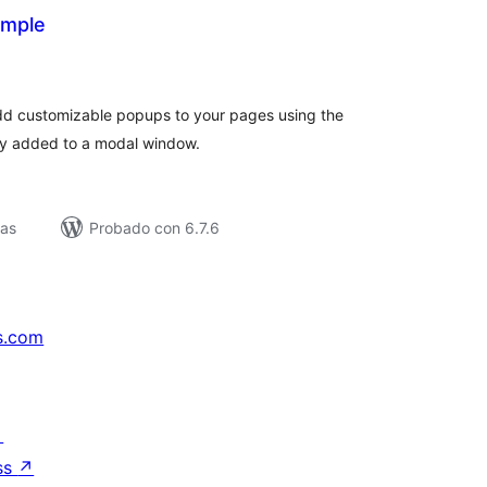
imple
loracións
tais
add customizable popups to your pages using the
ly added to a modal window.
vas
Probado con 6.7.6
s.com
↗
ss
↗