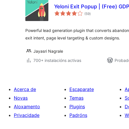
Yeloni Exit Popup | (Free) G
valoracións
(59
)
totais
Powerful lead generation plugin that converts abandoni
exit intent, page level targeting & custom designs.
Jayasri Nagrale
700+ instalacións activas
Probado
Acerca de
Escaparate
A
Novas
Temas
S
Aloxamento
Plugins
D
Privacidade
Padróns
W