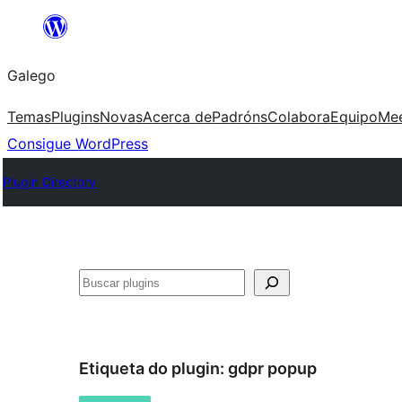
Saltar
ao
Galego
contido
Temas
Plugins
Novas
Acerca de
Padróns
Colabora
Equipo
Me
Consigue WordPress
Plugin Directory
Buscar
Etiqueta do plugin:
gdpr popup