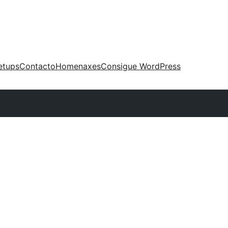
etups
Contacto
Homenaxes
Consigue WordPress