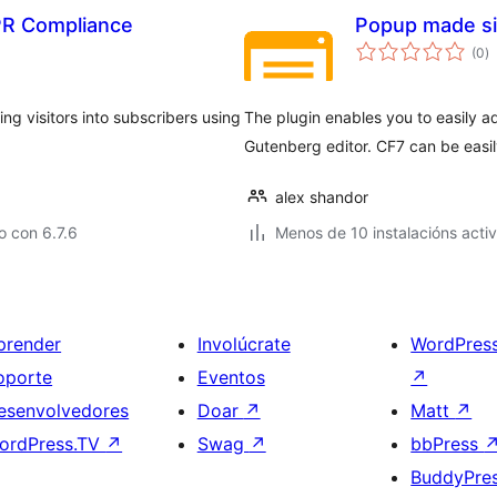
DPR Compliance
Popup made s
va
(0
)
to
ng visitors into subscribers using
The plugin enables you to easily 
Gutenberg editor. CF7 can be easi
alex shandor
 con 6.7.6
Menos de 10 instalacións acti
prender
Involúcrate
WordPres
oporte
Eventos
↗
esenvolvedores
Doar
↗
Matt
↗
ordPress.TV
↗
Swag
↗
bbPress
BuddyPre