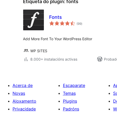
Etiqueta do plugin:
fonts
Fonts
valoracións
(99
)
totais
Add More Font To Your WordPress Editor
WP SITES
8.000+ instalacións activas
Probado
Acerca de
Escaparate
A
Novas
Temas
S
Aloxamento
Plugins
D
Privacidade
Padróns
W