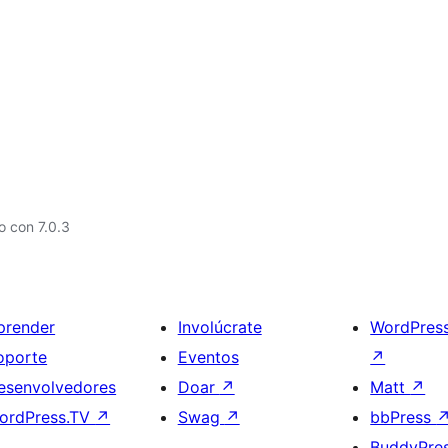
 con 7.0.3
prender
Involúcrate
WordPres
oporte
Eventos
↗
esenvolvedores
Doar
↗
Matt
↗
ordPress.TV
↗
Swag
↗
bbPress
BuddyPre