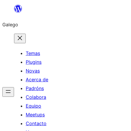
Saltar
ao
Galego
contido
Temas
Plugins
Novas
Acerca de
Padróns
Colabora
Equipo
Meetups
Contacto