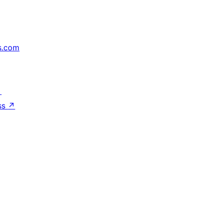
s.com
↗
ss
↗