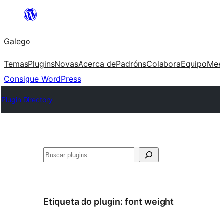
Saltar
ao
Galego
contido
Temas
Plugins
Novas
Acerca de
Padróns
Colabora
Equipo
Me
Consigue WordPress
Plugin Directory
Buscar
Etiqueta do plugin:
font weight