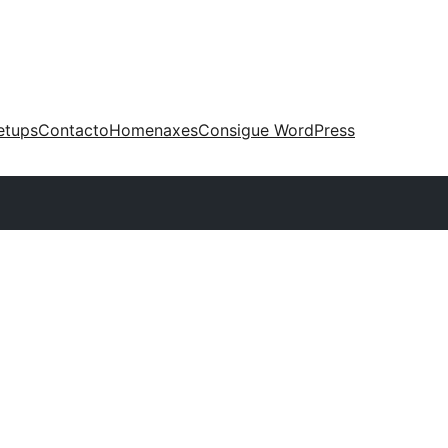
etups
Contacto
Homenaxes
Consigue WordPress