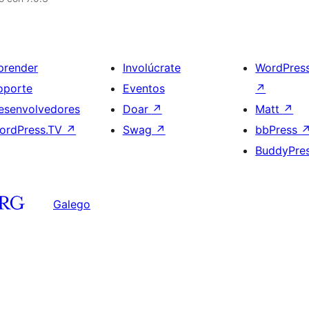
prender
Involúcrate
WordPres
oporte
Eventos
↗
esenvolvedores
Doar
↗
Matt
↗
ordPress.TV
↗
Swag
↗
bbPress
BuddyPre
Galego