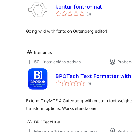
kontur font-o-mat
valoracións
(0
)
totais
Going wild with fonts on Gutenberg editor!
kontur.us
50+ instalacións activas
Probad
BPOTech Text Formatter wit
valoracións
(0
)
totais
Extend TinyMCE & Gutenberg with custom font weight
transform options. Works standalone.
BPOTechHue
Menos de 10 instalacións activas
Probado