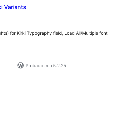
i Variants
loracións
tais
hts) for Kirki Typography field, Load All/Multiple font
Probado con 5.2.25