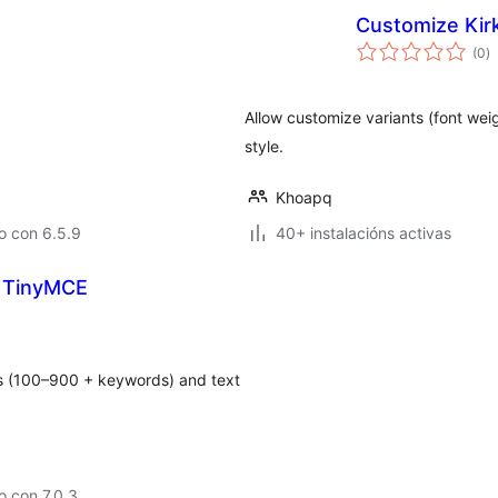
Customize Kirk
va
(0
)
to
Allow customize variants (font weig
style.
Khoapq
o con 6.5.9
40+ instalacións activas
h TinyMCE
s (100–900 + keywords) and text
 con 7.0.3