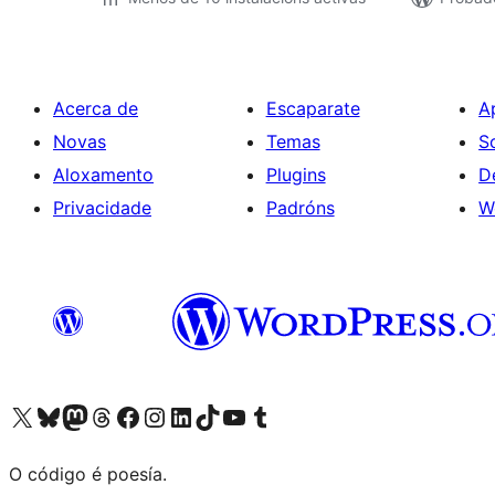
Acerca de
Escaparate
A
Novas
Temas
S
Aloxamento
Plugins
D
Privacidade
Padróns
W
Visita la cuenta de X (anteriormente Twitter)
Visita a nosa conta de Bluesky
Visita a nosa conta de Mastodon
Visita a nosa conta de Threads
Visita a nosa páxina de Facebook
Visita a nosa conta de Instagram
Visita a nosa conta de LinkedIn
Visita a nosa conta de TikTok
Visita a nosa canle de YouTube
Visita a nosa conta de Tumblr
O código é poesía.