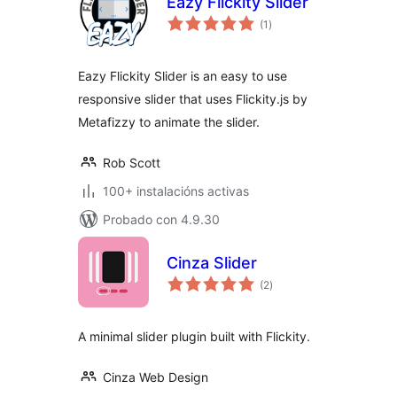
Eazy Flickity Slider
valoracións
(1
)
totais
Eazy Flickity Slider is an easy to use
responsive slider that uses Flickity.js by
Metafizzy to animate the slider.
Rob Scott
100+ instalacións activas
Probado con 4.9.30
Cinza Slider
valoracións
(2
)
totais
A minimal slider plugin built with Flickity.
Cinza Web Design