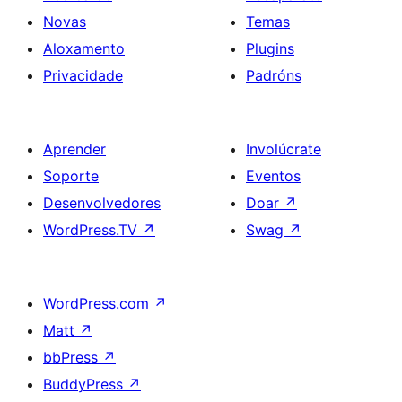
Novas
Temas
Aloxamento
Plugins
Privacidade
Padróns
Aprender
Involúcrate
Soporte
Eventos
Desenvolvedores
Doar
↗
WordPress.TV
↗
Swag
↗
WordPress.com
↗
Matt
↗
bbPress
↗
BuddyPress
↗