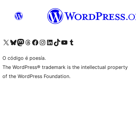
Visita la cuenta de X (anteriormente Twitter)
Visita a nosa conta de Bluesky
Visita a nosa conta de Mastodon
Visita a nosa conta de Threads
Visita a nosa páxina de Facebook
Visita a nosa conta de Instagram
Visita a nosa conta de LinkedIn
Visita a nosa conta de TikTok
Visita a nosa canle de YouTube
Visita a nosa conta de Tumblr
O código é poesía.
The WordPress® trademark is the intellectual property
of the WordPress Foundation.