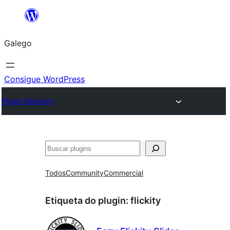
Saltar
ao
Galego
contido
Consigue WordPress
Plugin Directory
Buscar
Todos
Community
Commercial
Etiqueta do plugin:
flickity