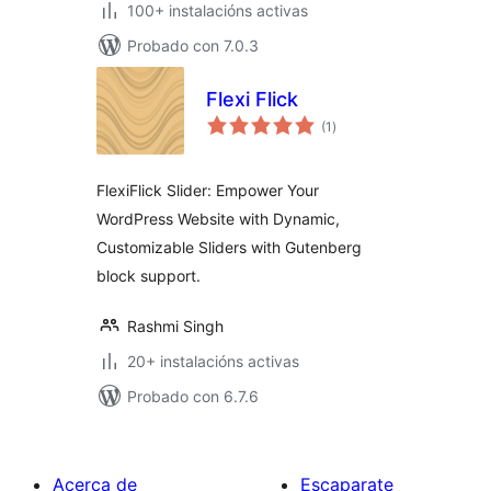
100+ instalacións activas
Probado con 7.0.3
Flexi Flick
valoracións
(1
)
totais
FlexiFlick Slider: Empower Your
WordPress Website with Dynamic,
Customizable Sliders with Gutenberg
block support.
Rashmi Singh
20+ instalacións activas
Probado con 6.7.6
Acerca de
Escaparate