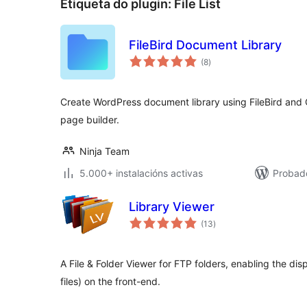
Etiqueta do plugin:
File List
FileBird Document Library
valoracións
(8
)
totais
Create WordPress document library using FileBird and
page builder.
Ninja Team
5.000+ instalacións activas
Probado
Library Viewer
valoracións
(13
)
totais
A File & Folder Viewer for FTP folders, enabling the disp
files) on the front-end.