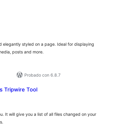
loracións
tais
d elegantly styled on a page. Ideal for displaying
media, posts and more.
Probado con 6.8.7
 Tripwire Tool
loracións
tais
. It will give you a list of all files changed on your
s.