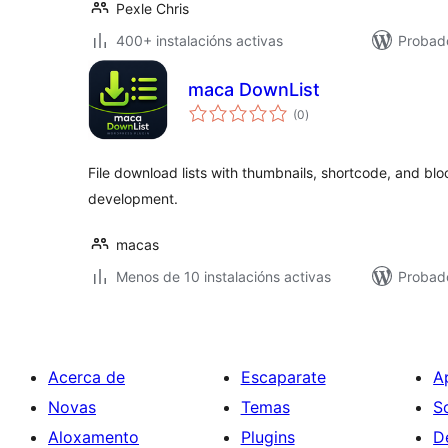
Pexle Chris
400+ instalacións activas
Probado
maca DownList
valoracións
(0
)
totais
File download lists with thumbnails, shortcode, and bloc
development.
macas
Menos de 10 instalacións activas
Probado
Acerca de
Escaparate
A
Novas
Temas
S
Aloxamento
Plugins
D