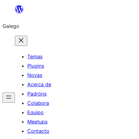
Saltar
ao
Galego
contido
Temas
Plugins
Novas
Acerca de
Padróns
Colabora
Equipo
Meetups
Contacto