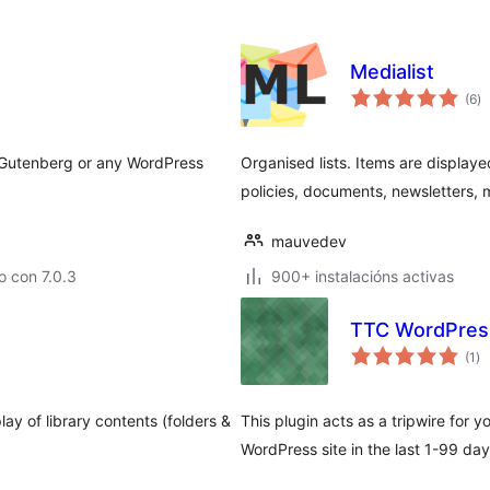
Medialist
va
(6
)
to
 Gutenberg or any WordPress
Organised lists. Items are displaye
policies, documents, newsletters, 
mauvedev
 con 7.0.3
900+ instalacións activas
TTC WordPress
va
(1
)
to
lay of library contents (folders &
This plugin acts as a tripwire for you
WordPress site in the last 1-99 day