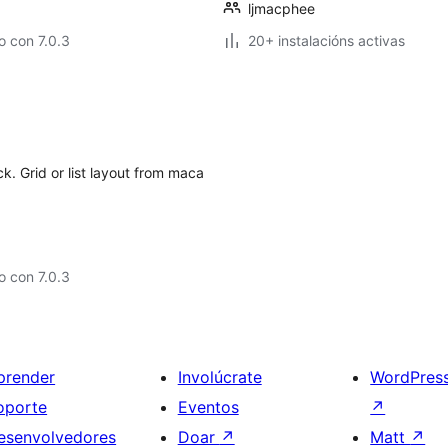
ljmacphee
 con 7.0.3
20+ instalacións activas
k. Grid or list layout from maca
 con 7.0.3
prender
Involúcrate
WordPres
oporte
Eventos
↗
esenvolvedores
Doar
↗
Matt
↗