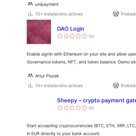
unipayment
10+ instalacións activas
Probad
DAO Login
valoracións
(0
)
totais
Enable signin with Ethereum on your site and allow user
Governance tokens, NFT, and token balance. Demo sit
Artur Piszek
10+ instalacións activas
Probad
Sheepy – crypto payment ga
valoracións
(0
)
totais
Start accepting cryptocurrencies (BTC, ETH, XRP, LTC
in EUR directly to your bank account.