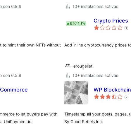
o con 6.9.6
10+ instalacións activas
Crypto Prices
va
(1
)
to
t to mint their own NFTs without
Add inline cryptocurrency prices t
lerougeliet
o con 6.5.9
10+ instalacións activas
ooCommerce
WP Blockchain
va
(2
)
to
merce to let buyers pay with
Timestamp all your posts, pages, u
ia UniPayment.io.
By Good Rebels Inc.