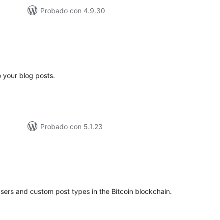
Probado con 4.9.30
loracións
tais
o your blog posts.
Probado con 5.1.23
loracións
tais
sers and custom post types in the Bitcoin blockchain.