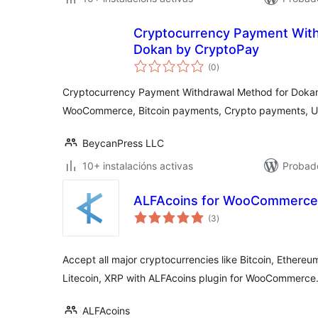
Cryptocurrency Payment With
Dokan by CryptoPay
valoracións
(0
)
totais
Cryptocurrency Payment Withdrawal Method for Dokan
WooCommerce, Bitcoin payments, Crypto payments, 
BeycanPress LLC
10+ instalacións activas
Probad
ALFAcoins for WooCommerce
valoracións
(3
)
totais
Accept all major cryptocurrencies like Bitcoin, Ether
Litecoin, XRP with ALFAcoins plugin for WooCommerce
ALFAcoins