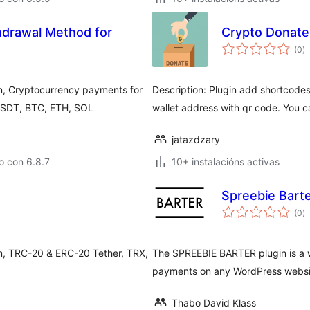
drawal Method for
Crypto Donate
va
(0
)
to
, Cryptocurrency payments for
Description: Plugin add shortcode
USDT, BTC, ETH, SOL
wallet address with qr code. You 
jatazdzary
o con 6.8.7
10+ instalacións activas
Spreebie Bart
va
(0
)
to
eum, TRC-20 & ERC-20 Tether, TRX,
The SPREEBIE BARTER plugin is a 
.
payments on any WordPress websi
Thabo David Klass