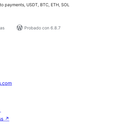
pto payments, USDT, BTC, ETH, SOL
vas
Probado con 6.8.7
s.com
↗
ss
↗