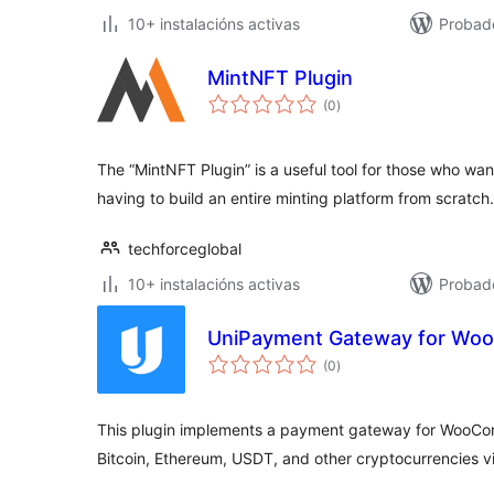
10+ instalacións activas
Probad
MintNFT Plugin
valoracións
(0
)
totais
The “MintNFT Plugin” is a useful tool for those who wan
having to build an entire minting platform from scratch.
techforceglobal
10+ instalacións activas
Probad
UniPayment Gateway for W
valoracións
(0
)
totais
This plugin implements a payment gateway for WooCom
Bitcoin, Ethereum, USDT, and other cryptocurrencies v