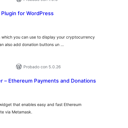
 Plugin for WordPress
loracións
tais
s which you can use to display your cryptocurrency
can also add donation buttons un …
Probado con 5.0.26
er – Ethereum Payments and Donations
loracións
tais
widget that enables easy and fast Ethereum
te via Metamask.