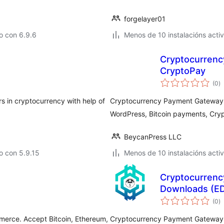
forgelayer01
o con 6.9.6
Menos de 10 instalacións acti
Cryptocurren
CryptoPay
va
(0
)
to
 in cryptocurrency with help of
Cryptocurrency Payment Gateway 
WordPress, Bitcoin payments, Cr
BeycanPress LLC
o con 5.9.15
Menos de 10 instalacións acti
Cryptocurrenc
Downloads (ED
va
(0
)
to
rce. Accept Bitcoin, Ethereum,
Cryptocurrency Payment Gateway f