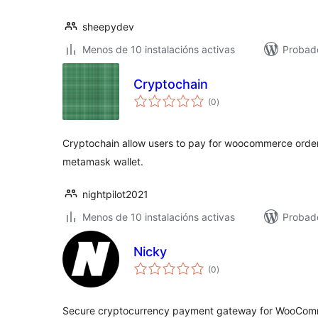
sheepydev
Menos de 10 instalacións activas
Probad
Cryptochain
valoracións
(0
)
totais
Cryptochain allow users to pay for woocommerce orders
metamask wallet.
nightpilot2021
Menos de 10 instalacións activas
Probad
Nicky
valoracións
(0
)
totais
Secure cryptocurrency payment gateway for WooComme