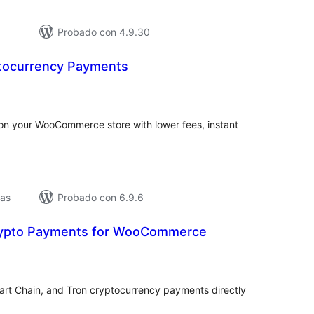
Probado con 4.9.30
ptocurrency Payments
loracións
tais
n your WooCommerce store with lower fees, instant
vas
Probado con 6.9.6
rypto Payments for WooCommerce
loracións
tais
rt Chain, and Tron cryptocurrency payments directly