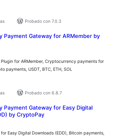
vas
Probado con 7.0.3
cy Payment Gateway for ARMember by
loracións
tais
Plugin for ARMember, Cryptocurrency payments for
ypto payments, USDT, BTC, ETH, SOL
vas
Probado con 6.8.7
y Payment Gateway for Easy Digital
D) by CryptoPay
loracións
tais
or Easy Digital Downloads (EDD), Bitcoin payments,