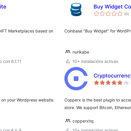
ite
Buy Widget Co
va
(0
)
to
or NFT Marketplaces based on
Coinbase "Buy Widget" for WordPr
nurikabe
 con 6.1.11
10+ instalacións activas
Cryptocurrenc
va
(1
)
to
) on your Wordpress website.
Copperx is the best plugin to ac
store. We support Bitcoin, Ethere
copperxhq
o con 6.5.9
10+ instalacións activas