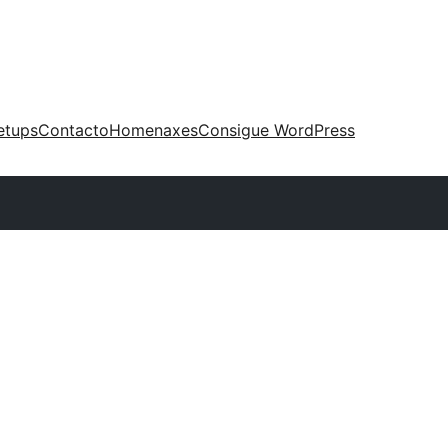
etups
Contacto
Homenaxes
Consigue WordPress