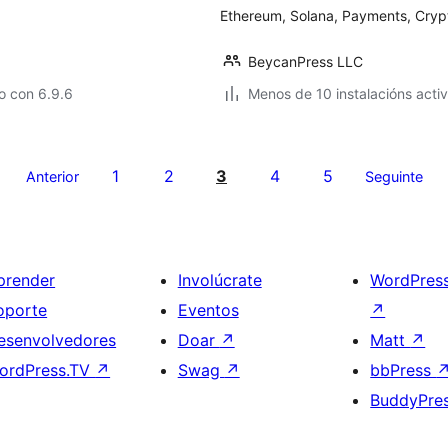
Ethereum, Solana, Payments, Cry
BeycanPress LLC
o con 6.9.6
Menos de 10 instalacións acti
1
2
3
4
5
Anterior
Seguinte
prender
Involúcrate
WordPres
oporte
Eventos
↗
esenvolvedores
Doar
↗
Matt
↗
ordPress.TV
↗
Swag
↗
bbPress
BuddyPre