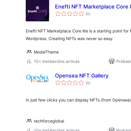
Enefti NFT Marketplace Core l
valoracións
(0
)
totais
Enefti NFT Marketplace Core lite is a starting point f
Wordpress. Creating NFTs was never so easy.
ModelTheme
10+ instalacións activas
Probado
Opensea NFT Gallery
valoracións
(0
)
totais
In just few clicks you can display NFTs (from Opensea
techforceglobal
10+ instalacións activas
Probad