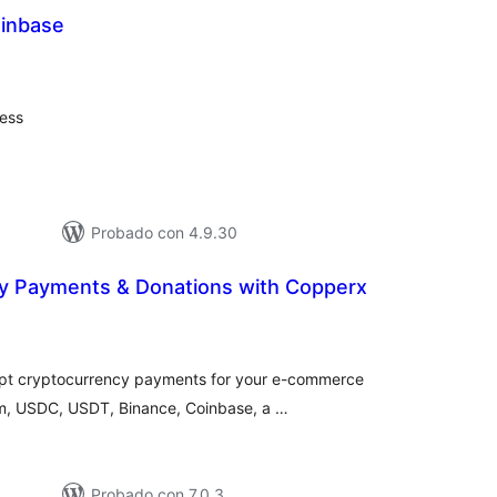
inbase
loracións
tais
ess
Probado con 4.9.30
y Payments & Donations with Copperx
loracións
tais
cept cryptocurrency payments for your e-commerce
um, USDC, USDT, Binance, Coinbase, a …
Probado con 7.0.3