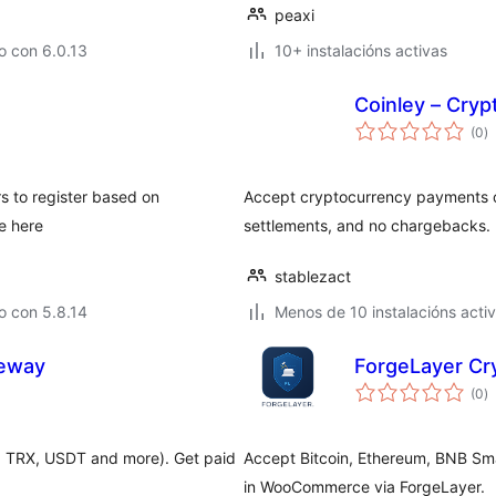
peaxi
o con 6.0.13
10+ instalacións activas
Coinley – Cry
va
(0
)
to
s to register based on
Accept cryptocurrency payments o
e here
settlements, and no chargebacks.
stablezact
o con 5.8.14
Menos de 10 instalacións acti
teway
ForgeLayer C
va
(0
)
to
, TRX, USDT and more). Get paid
Accept Bitcoin, Ethereum, BNB Sma
in WooCommerce via ForgeLayer.