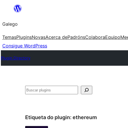
Saltar
ao
Galego
contido
Temas
Plugins
Novas
Acerca de
Padróns
Colabora
Equipo
Me
Consigue WordPress
Plugin Directory
Buscar
Etiqueta do plugin:
ethereum