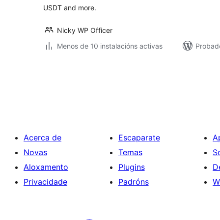
USDT and more.
Nicky WP Officer
Menos de 10 instalacións activas
Probad
Paxinación
de
entradas
Acerca de
Escaparate
A
Novas
Temas
S
Aloxamento
Plugins
D
Privacidade
Padróns
W