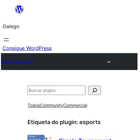
Saltar
ao
Galego
contido
Consigue WordPress
Plugin Directory
Buscar
Todos
Community
Commercial
Etiqueta do plugin:
esports