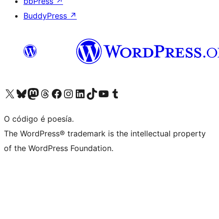
bbPress
↗
BuddyPress
↗
Visita la cuenta de X (anteriormente Twitter)
Visita a nosa conta de Bluesky
Visita a nosa conta de Mastodon
Visita a nosa conta de Threads
Visita a nosa páxina de Facebook
Visita a nosa conta de Instagram
Visita a nosa conta de LinkedIn
Visita a nosa conta de TikTok
Visita a nosa canle de YouTube
Visita a nosa conta de Tumblr
O código é poesía.
The WordPress® trademark is the intellectual property
of the WordPress Foundation.