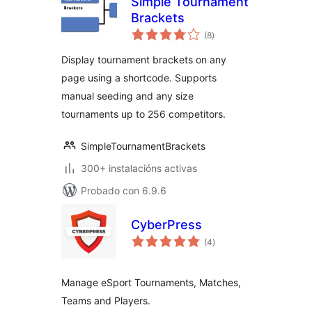
Simple Tournament
Brackets
valoracións
(8
)
totais
Display tournament brackets on any
page using a shortcode. Supports
manual seeding and any size
tournaments up to 256 competitors.
SimpleTournamentBrackets
300+ instalacións activas
Probado con 6.9.6
CyberPress
valoracións
(4
)
totais
Manage eSport Tournaments, Matches,
Teams and Players.