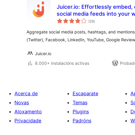
Juicer.io: Effortlessly embed,
social media feeds into your 
valoracións
(29
)
totais
Aggregate social media posts, hashtags, and mentions
(Twitter), Facebook, LinkedIn, YouTube, Google Review
Juicer.io
8.000+ instalacións activas
Probado
Acerca de
Escaparate
A
Novas
Temas
S
Aloxamento
Plugins
D
Privacidade
Padróns
W