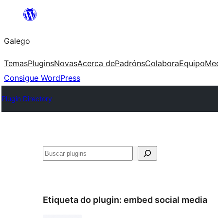
Saltar
ao
Galego
contido
Temas
Plugins
Novas
Acerca de
Padróns
Colabora
Equipo
Me
Consigue WordPress
Plugin Directory
Buscar
Etiqueta do plugin:
embed social media