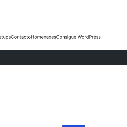
etups
Contacto
Homenaxes
Consigue WordPress