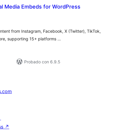
ial Media Embeds for WordPress
loracións
tais
ontent from Instagram, Facebook, X (Twitter), TikTok,
re, supporting 15+ platforms …
Probado con 6.9.5
s.com
↗
ss
↗