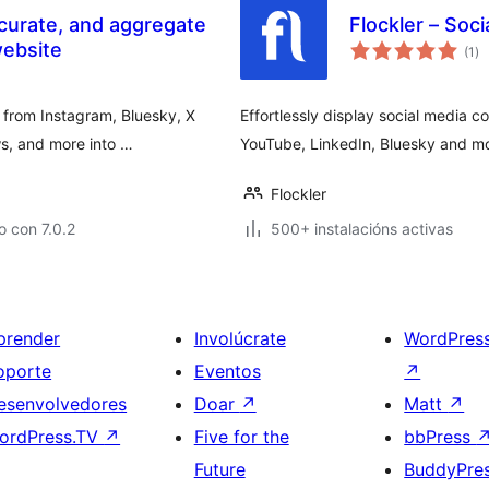
 curate, and aggregate
Flockler – Soc
va
website
(1
)
to
 from Instagram, Bluesky, X
Effortlessly display social media c
s, and more into …
YouTube, LinkedIn, Bluesky and mo
Flockler
 con 7.0.2
500+ instalacións activas
prender
Involúcrate
WordPres
oporte
Eventos
↗
esenvolvedores
Doar
↗
Matt
↗
ordPress.TV
↗
Five for the
bbPress
Future
BuddyPre