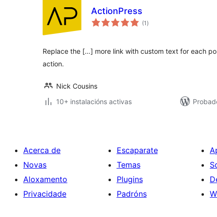
ActionPress
valoracións
(1
)
totais
Replace the […] more link with custom text for each post
action.
Nick Cousins
10+ instalacións activas
Probad
Acerca de
Escaparate
A
Novas
Temas
S
Aloxamento
Plugins
D
Privacidade
Padróns
W