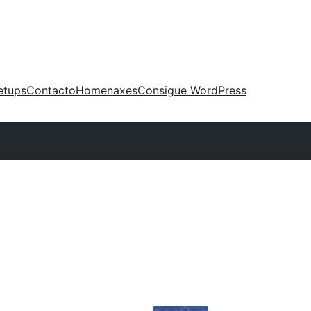
etups
Contacto
Homenaxes
Consigue WordPress