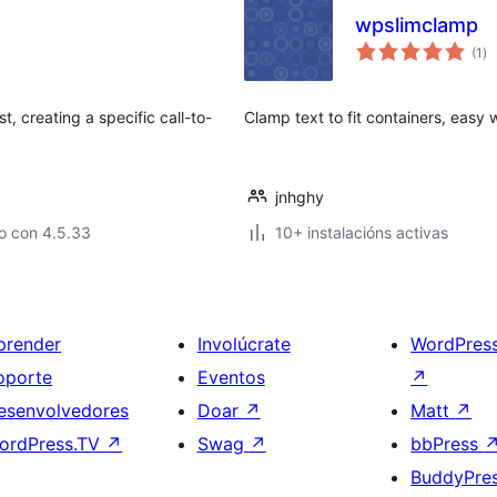
wpslimclamp
va
(1
)
to
, creating a specific call-to-
Clamp text to fit containers, easy 
jnhghy
o con 4.5.33
10+ instalacións activas
prender
Involúcrate
WordPres
oporte
Eventos
↗
esenvolvedores
Doar
↗
Matt
↗
ordPress.TV
↗
Swag
↗
bbPress
BuddyPre