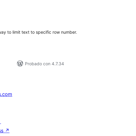
loracións
tais
way to limit text to specific row number.
Probado con 4.7.34
s.com
↗
ss
↗