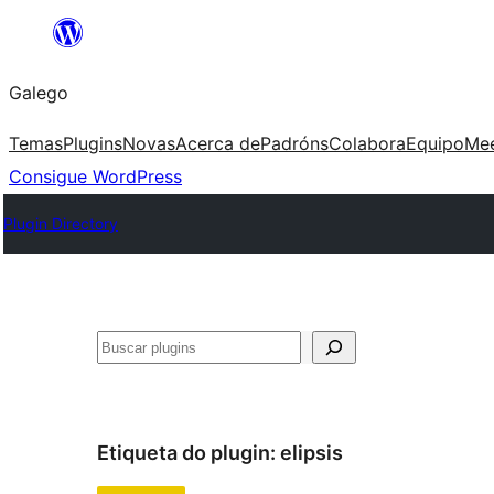
Saltar
ao
Galego
contido
Temas
Plugins
Novas
Acerca de
Padróns
Colabora
Equipo
Me
Consigue WordPress
Plugin Directory
Buscar
Etiqueta do plugin:
elipsis