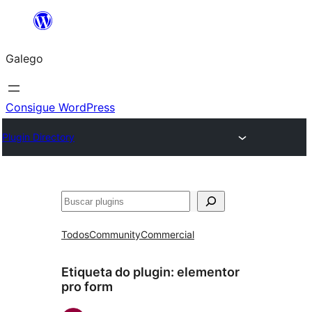
Saltar
ao
Galego
contido
Consigue WordPress
Plugin Directory
Buscar
Todos
Community
Commercial
Etiqueta do plugin:
elementor
pro form