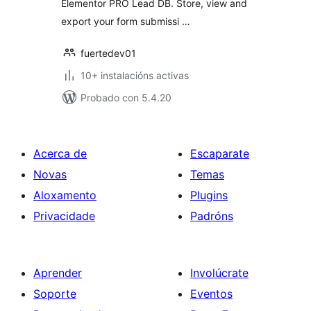
Elementor PRO Lead DB. Store, view and
export your form submissi …
fuertedev01
10+ instalacións activas
Probado con 5.4.20
Acerca de
Escaparate
Novas
Temas
Aloxamento
Plugins
Privacidade
Padróns
Aprender
Involúcrate
Soporte
Eventos