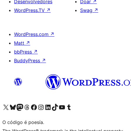
Desenvolvedores
Doar
↗
WordPress.TV
↗
Swag
↗
WordPress.com
↗
Matt
↗
bbPress
↗
BuddyPress
↗
Visita la cuenta de X (anteriormente Twitter)
Visita a nosa conta de Bluesky
Visita a nosa conta de Mastodon
Visita a nosa conta de Threads
Visita a nosa páxina de Facebook
Visita a nosa conta de Instagram
Visita a nosa conta de LinkedIn
Visita a nosa conta de TikTok
Visita a nosa canle de YouTube
Visita a nosa conta de Tumblr
O código é poesía.