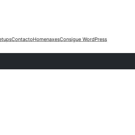
etups
Contacto
Homenaxes
Consigue WordPress