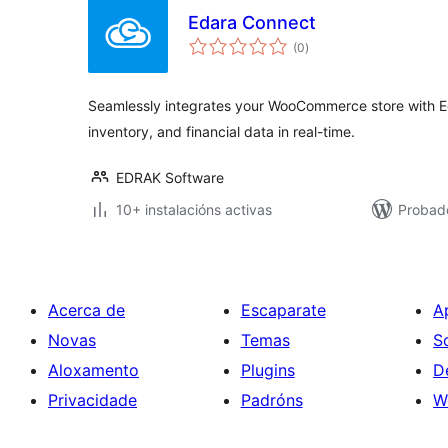
Edara Connect
valoracións
(0
)
totais
Seamlessly integrates your WooCommerce store with E
inventory, and financial data in real-time.
EDRAK Software
10+ instalacións activas
Probad
Acerca de
Escaparate
A
Novas
Temas
S
Aloxamento
Plugins
D
Privacidade
Padróns
W