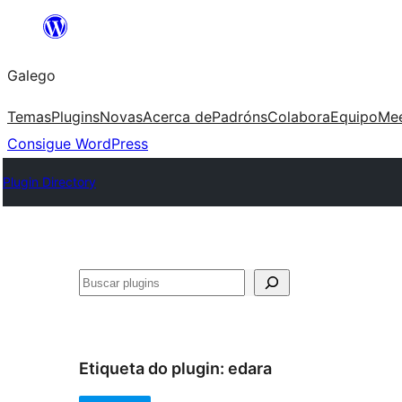
Saltar
ao
Galego
contido
Temas
Plugins
Novas
Acerca de
Padróns
Colabora
Equipo
Me
Consigue WordPress
Plugin Directory
Buscar
Etiqueta do plugin:
edara