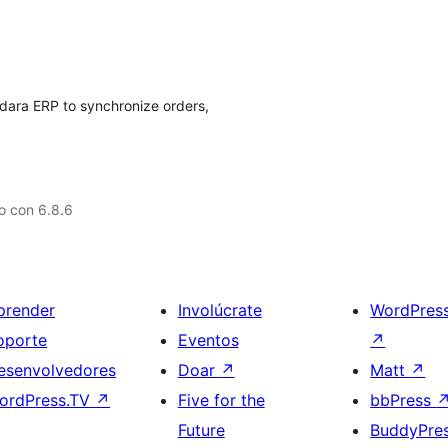
dara ERP to synchronize orders,
o con 6.8.6
prender
Involúcrate
WordPres
oporte
Eventos
↗
esenvolvedores
Doar
↗
Matt
↗
ordPress.TV
↗
Five for the
bbPress
Future
BuddyPre