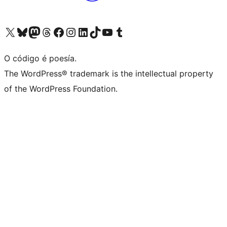
Visita la cuenta de X (anteriormente Twitter)
Visita a nosa conta de Bluesky
Visita a nosa conta de Mastodon
Visita a nosa conta de Threads
Visita a nosa páxina de Facebook
Visita a nosa conta de Instagram
Visita a nosa conta de LinkedIn
Visita a nosa conta de TikTok
Visita a nosa canle de YouTube
Visita a nosa conta de Tumblr
O código é poesía.
The WordPress® trademark is the intellectual property
of the WordPress Foundation.