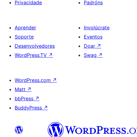
Privacidade
Padróns
Aprender
Involúcrate
Soporte
Eventos
Desenvolvedores
Doar
↗
WordPress.TV
↗
Swag
↗
WordPress.com
↗
Matt
↗
bbPress
↗
BuddyPress
↗