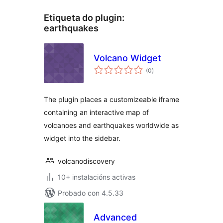
Etiqueta do plugin:
earthquakes
Volcano Widget
valoracións
(0
)
totais
The plugin places a customizeable iframe
containing an interactive map of
volcanoes and earthquakes worldwide as
widget into the sidebar.
volcanodiscovery
10+ instalacións activas
Probado con 4.5.33
Advanced