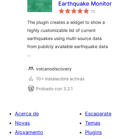
Earthquake Monitor
valoracións
(1
)
totais
The plugin creates a widget to show a
highly customizable list of current
earthquakes using multi-source data
from publicly available earthquake data
…
volcanodiscovery
10+ instalacións activas
Probado con 3.2.1
Acerca de
Escaparate
Novas
Temas
Aloxamento
Plugins