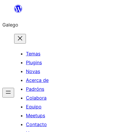
Saltar
ao
Galego
contido
Temas
Plugins
Novas
Acerca de
Padróns
Colabora
Equipo
Meetups
Contacto