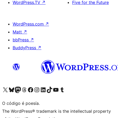
WordPress.TV
↗
Five for the Future
WordPress.com
↗
Matt
↗
bbPress
↗
BuddyPress
↗
Visita la cuenta de X (anteriormente Twitter)
Visita a nosa conta de Bluesky
Visita a nosa conta de Mastodon
Visita a nosa conta de Threads
Visita a nosa páxina de Facebook
Visita a nosa conta de Instagram
Visita a nosa conta de LinkedIn
Visita a nosa conta de TikTok
Visita a nosa canle de YouTube
Visita a nosa conta de Tumblr
O código é poesía.
The WordPress® trademark is the intellectual property