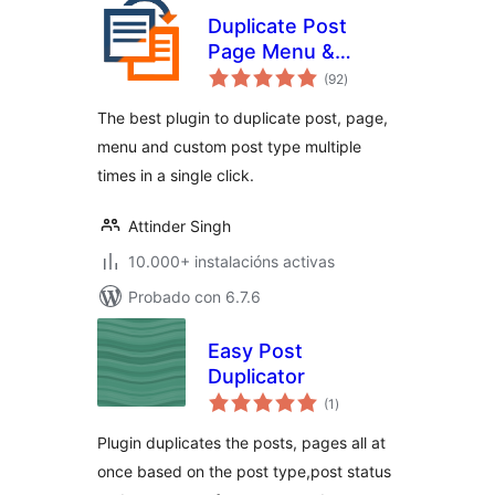
Duplicate Post
Page Menu &
valoracións
Custom Post Type
(92
)
totais
The best plugin to duplicate post, page,
menu and custom post type multiple
times in a single click.
Attinder Singh
10.000+ instalacións activas
Probado con 6.7.6
Easy Post
Duplicator
valoracións
(1
)
totais
Plugin duplicates the posts, pages all at
once based on the post type,post status