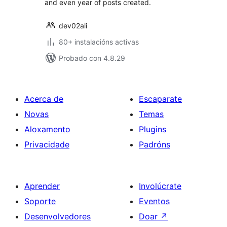
and even year of posts created.
dev02ali
80+ instalacións activas
Probado con 4.8.29
Acerca de
Escaparate
Novas
Temas
Aloxamento
Plugins
Privacidade
Padróns
Aprender
Involúcrate
Soporte
Eventos
Desenvolvedores
Doar
↗