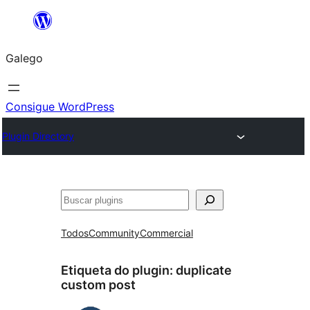
Saltar
ao
Galego
contido
Consigue WordPress
Plugin Directory
Buscar
Todos
Community
Commercial
Etiqueta do plugin:
duplicate
custom post