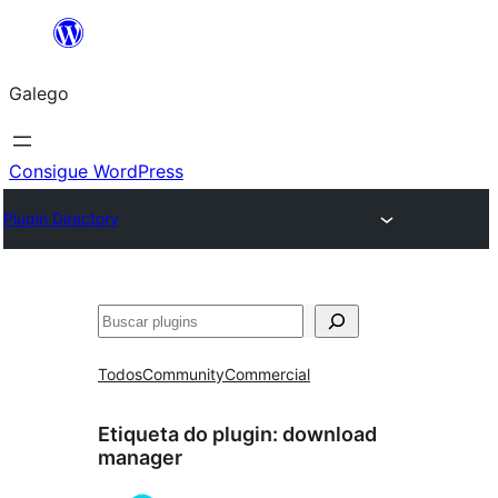
Saltar
ao
Galego
contido
Consigue WordPress
Plugin Directory
Buscar
Todos
Community
Commercial
Etiqueta do plugin:
download
manager