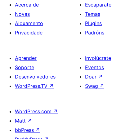
Acerca de
Escaparate
Novas
Temas
Aloxamento
Plugins
Privacidade
Padróns
Aprender
Involúcrate
Soporte
Eventos
Desenvolvedores
Doar
↗
WordPress.TV
↗
Swag
↗
WordPress.com
↗
Matt
↗
bbPress
↗