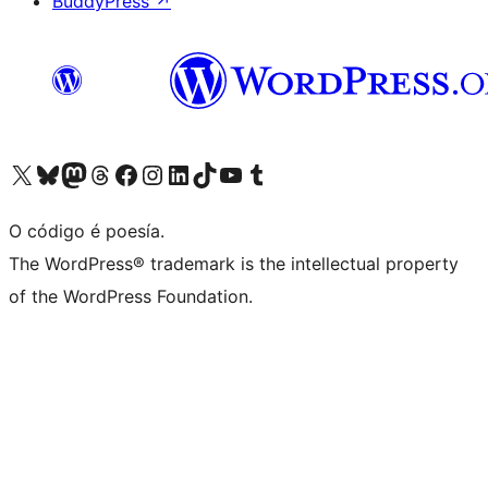
BuddyPress
↗
Visita la cuenta de X (anteriormente Twitter)
Visita a nosa conta de Bluesky
Visita a nosa conta de Mastodon
Visita a nosa conta de Threads
Visita a nosa páxina de Facebook
Visita a nosa conta de Instagram
Visita a nosa conta de LinkedIn
Visita a nosa conta de TikTok
Visita a nosa canle de YouTube
Visita a nosa conta de Tumblr
O código é poesía.
The WordPress® trademark is the intellectual property
of the WordPress Foundation.