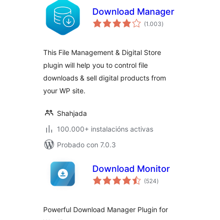
Download Manager
valoracións
(1.003
)
totais
This File Management & Digital Store
plugin will help you to control file
downloads & sell digital products from
your WP site.
Shahjada
100.000+ instalacións activas
Probado con 7.0.3
Download Monitor
valoracións
(524
)
totais
Powerful Download Manager Plugin for